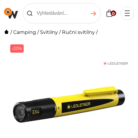
0
/
Camping
/
Svítilny
/
Ruční svítílny
/
-20%