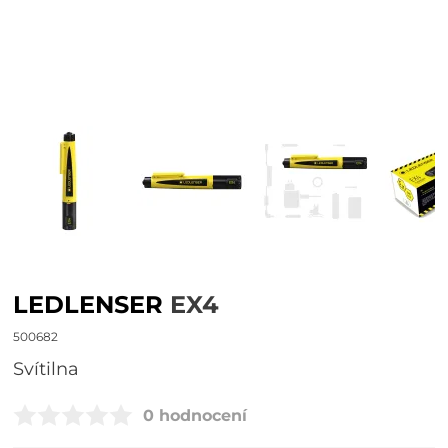
LEDLENSER
EX4
500682
svítilna
0 hodnocení