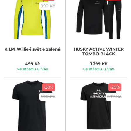
999 Kč
KILPI
Willie-j světle zelená
HUSKY
ACTIVE WINTER
TOMBO BLACK
499 Kč
1 399 Kč
ve středu u Vás
ve středu u Vás
-20%
-20%
599 Kč
699 Kč