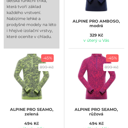
dětská funkční trika,
která tvoří základ
každého vrstvení.
Nabízíme lehké a
ALPINE PRO
AMBOSO,
prodyšné modely na léto
modrá
i hřejivé izolační vrstvy,
329 Kč
které oceníte v chladu.
v úterý u Vás
-45%
-45%
899 Kč
899 Kč
ALPINE PRO
SEAMO,
ALPINE PRO
SEAMO,
zelená
růžová
494 Kč
494 Kč