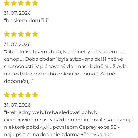
31. 07. 2026
“bleskem doručili”
31. 07. 2026
“Objednával jsem zboží, které nebylo skladem na
eshopu. Doba dodání byla avizována delší než ve
skutečnosti. V plánovaný den naskladnění už byla
na cestě ke mě nebo dokonce doma :) Za mě
doporučuji.”
31. 07. 2026
“Prehľadný web.Treba sledovať pohyb
cien.Pravidelne,asi v tyždennom intervale sa zľavnujú
niektoré položky.Kupoval som Osprey exos 58 -
najlepšia cena,dodanie zdarma,+čelovka ako