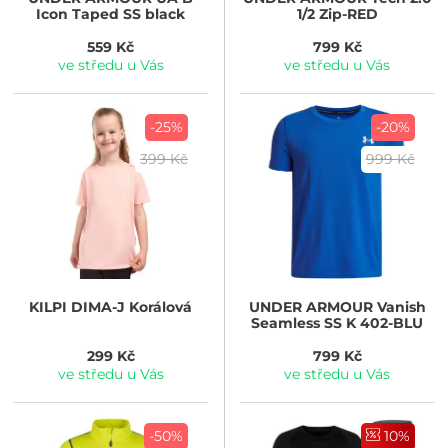
Icon Taped SS black
1/2 Zip-RED
559 Kč
799 Kč
ve středu u Vás
ve středu u Vás
-25%
-20%
399 Kč
999 Kč
KILPI
DIMA-J Korálová
UNDER ARMOUR
Vanish
Seamless SS K 402-BLU
299 Kč
799 Kč
ve středu u Vás
ve středu u Vás
-50%
10%