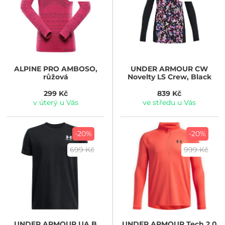
ALPINE PRO
AMBOSO,
UNDER ARMOUR
CW
růžová
Novelty LS Crew, Black
299 Kč
839 Kč
v úterý u Vás
ve středu u Vás
-20%
-20%
699 Kč
999 Kč
UNDER ARMOUR
UA B
UNDER ARMOUR
Tech 2.0