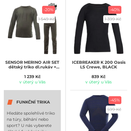
-20%
-40%
1 549 Kč
1 399 Kč
SENSOR
MERINO AIR SET
ICEBREAKER
K 200 Oasis
dětský triko dl.rukáv +
LS Crewe, BLACK
spodky, olive green
1 239 Kč
839 Kč
v úterý u Vás
v úterý u Vás
-45%
FUNKČNÍ TRIKA
599 Kč
Hledáte spolehlivé triko
na túry, běhání nebo
sport? U nás vyberete