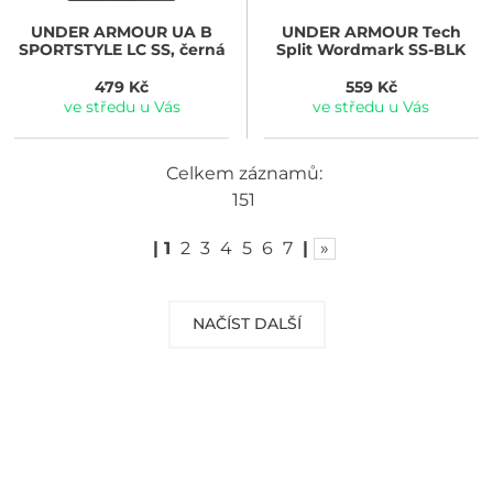
UNDER ARMOUR
UA B
UNDER ARMOUR
Tech
SPORTSTYLE LC SS, černá
Split Wordmark SS-BLK
479 Kč
559 Kč
ve středu u Vás
ve středu u Vás
Celkem záznamů:
151
|
1
2
3
4
5
6
7
|
»
NAČÍST DALŠÍ
DOPRAVA ZDARMA