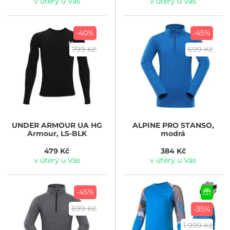
v úterý u Vás
v úterý u Vás
-40%
-45%
799 Kč
699 Kč
UNDER ARMOUR
UA HG
ALPINE PRO
STANSO,
Armour, LS-BLK
modrá
479 Kč
384 Kč
v úterý u Vás
v úterý u Vás
-45%
699 Kč
-35%
1 999 Kč