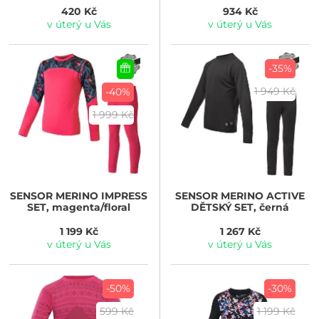
420 Kč
934 Kč
v úterý u Vás
v úterý u Vás
-35%
1 949 Kč
-40%
1 999 Kč
SENSOR
MERINO IMPRESS
SENSOR
MERINO ACTIVE
SET, magenta/floral
DĚTSKÝ SET, černá
1 199 Kč
1 267 Kč
v úterý u Vás
v úterý u Vás
-50%
-30%
599 Kč
1 199 Kč