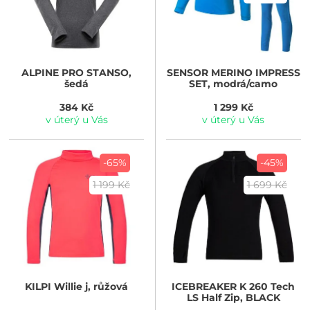
ALPINE PRO
STANSO,
SENSOR
MERINO IMPRESS
šedá
SET, modrá/camo
384 Kč
1 299 Kč
v úterý u Vás
v úterý u Vás
-65%
-45%
1 199 Kč
1 699 Kč
KILPI
Willie j, růžová
ICEBREAKER
K 260 Tech
LS Half Zip, BLACK