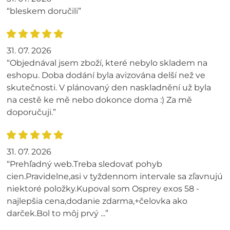
“bleskem doručili”
31. 07. 2026
“Objednával jsem zboží, které nebylo skladem na
eshopu. Doba dodání byla avizována delší než ve
skutečnosti. V plánovaný den naskladnění už byla
na cestě ke mě nebo dokonce doma :) Za mě
doporučuji.”
31. 07. 2026
“Prehľadný web.Treba sledovať pohyb
cien.Pravidelne,asi v tyždennom intervale sa zľavnujú
niektoré položky.Kupoval som Osprey exos 58 -
najlepšia cena,dodanie zdarma,+čelovka ako
darček.Bol to môj prvý ...”