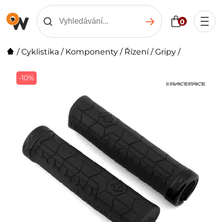
0
/
Cyklistika
/
Komponenty
/
Řízení
/
Gripy
/
-10%