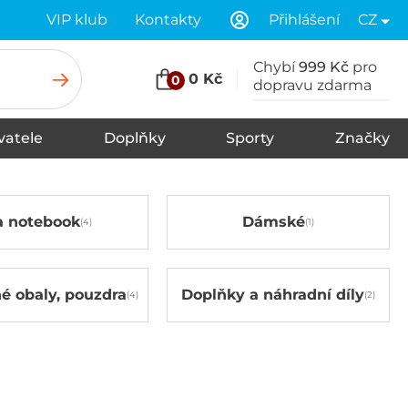
VIP klub
Kontakty
Přihlášení
CZ
Chybí
999 Kč
pro
0 Kč
0
dopravu zdarma
vatele
Doplňky
Sporty
Značky
Tkaničky
Spodní prádlo
Šály
Zimní čepice
Čelenky
Vložky do bot
Ponožky
Rukavice
Kšiltovky
Klobouky
Pásky
Kukly
Plavky
Nákrčníky, šátky
Údržba a čištění
a notebook
Dámské
é obaly, pouzdra
Doplňky a náhradní díly