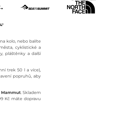
na kolo, nebo balíte
ěsta, cyklistické a
, pláštěnky a další
í trek 50 l a více),
tavení popruhů, aby
o
Mammut
. Skladem
99 Kč máte dopravu