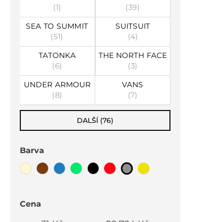
(1)
(39)
SEA TO SUMMIT
SUITSUIT
(51)
(4)
TATONKA
THE NORTH FACE
(6)
(3)
UNDER ARMOUR
VANS
(8)
(7)
DALŠÍ (76)
Barva
Cena