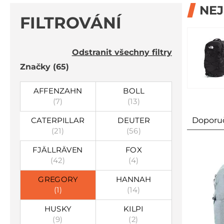
NE
FILTROVÁNÍ
Odstranit všechny filtry
Značky
(65)
AFFENZAHN
BOLL
(7)
(13)
Doporu
CATERPILLAR
DEUTER
(21)
(56)
FJÄLLRÄVEN
FOX
(42)
(4)
GREGORY
HANNAH
(1)
(14)
HUSKY
KILPI
(9)
(2)