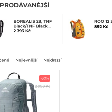
JPRODÁVANĚJŠÍ
BOREALIS 28, TNF
ROO 12 
Black/TNF Black-
892 Kč
NPF
2 393 Kč
čené
Nejlevnější
Nejdražší
-30%
2 990 Kč