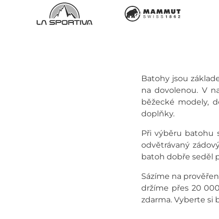
Batohy jsou základe
na dovolenou. V na
běžecké modely, dě
doplňky.
Při výběru batohu s
odvětrávaný zádový
batoh dobře seděl 
Sázíme na prověře
držíme přes 20 00
zdarma. Vyberte si b