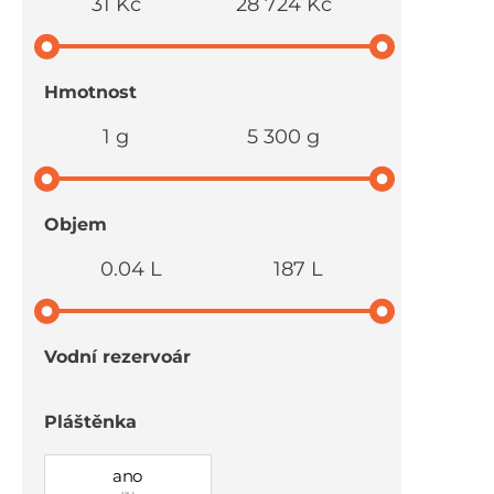
31 Kč
28 724 Kč
Hmotnost
1 g
5 300 g
Objem
0.04 L
187 L
Vodní rezervoár
Pláštěnka
ano