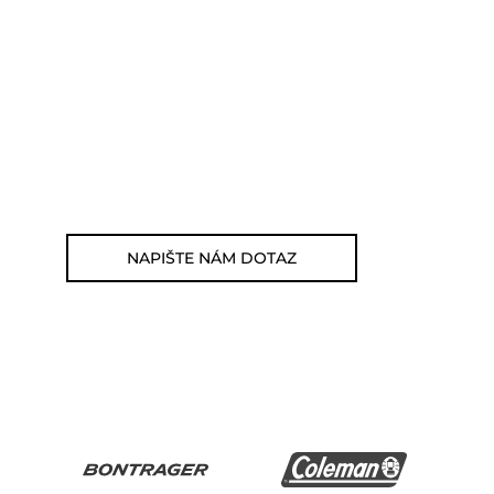
Můžete nám zavolat, napsat
email nebo nám napsat dotaz
viz odkaz níže.
Zákaznická linka: 564 565 000
(Po-Pá 9-17h)
E-mail: jsme@outdoorweb.cz
NAPIŠTE NÁM DOTAZ