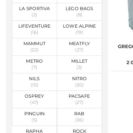
LA SPORTIVA
LEGO BAGS
(2)
(8)
LIFEVENTURE
LOWE ALPINE
(16)
(19)
MAMMUT
MEATFLY
GREG
(22)
(27)
METRO
MILLET
2 
(7)
(3)
NILS
NITRO
(10)
(30)
OSPREY
PACSAFE
(47)
(27)
PINGUIN
RAB
(5)
(36)
RAPHA
ROCK