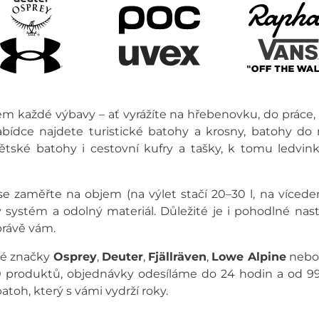
m každé výbavy – ať vyrážíte na hřebenovku, do práce, 
bídce najdete turistické batohy a krosny, batohy do m
tské batohy i cestovní kufry a tašky, k tomu ledvinky
e zaměřte na objem (na výlet stačí 20–30 l, na vícedenn
 systém a odolný materiál. Důležité je i pohodlné nas
právě vám.
né značky
Osprey
,
Deuter
,
Fjällräven
,
Lowe Alpine
neb
0 produktů, objednávky odesíláme do 24 hodin a od 9
atoh, který s vámi vydrží roky.