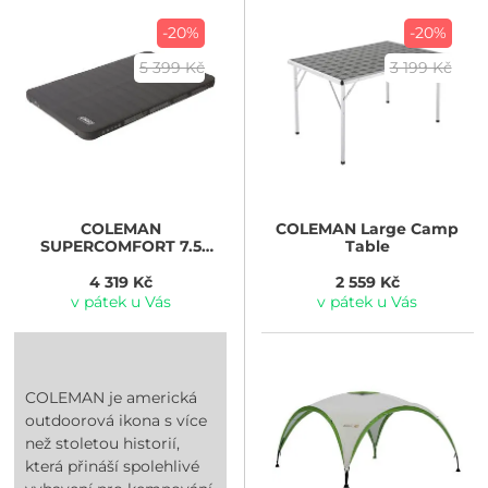
-20%
-20%
5 399 Kč
3 199 Kč
COLEMAN
COLEMAN
Large Camp
SUPERCOMFORT 7.5
Table
DOUBLE, 200x12/x7,5 cm,
4,1 kg)
4 319 Kč
2 559 Kč
v pátek u Vás
v pátek u Vás
COLEMAN je americká
outdoorová ikona s více
než stoletou historií,
která přináší spolehlivé