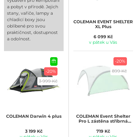
vybavení pro kempování
a pobyt v přírodě. Jejich
stany, vařiče, lampy a
chladicí boxy jsou
COLEMAN
EVENT SHELTER
oblíbené pro svou
XL Plus
praktičnost, dostupnost
6 099 Kč
a odolnost.
v pátek u Vás
-20%
899 Kč
-20%
3 999 Kč
COLEMAN
Darwin 4 plus
COLEMAN
Event Shelter
Pro L zástěna stříbrná
barva
3 199 Kč
719 Kč
v pátek u Vás
v pátek u Vás