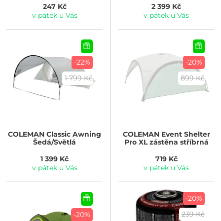
247 Kč
2 399 Kč
v pátek u Vás
v pátek u Vás
-22%
-20%
1 799 Kč
899 Kč
COLEMAN
Classic Awning
COLEMAN
Event Shelter
Šedá/Světlá
Pro XL zástěna stříbrná
1 399 Kč
719 Kč
v pátek u Vás
v pátek u Vás
-20%
239 Kč
-20%