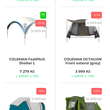
-20%
4 999 Kč
-20%
9 099 Kč
COLEMAN
FastPitch
COLEMAN
OCTAGON
Shelter L
Front extend (grey)
7 279 Kč
3 999 Kč
v pátek u Vás
v pátek u Vás
-15%
-25%
3 399 Kč
13 999 Kč