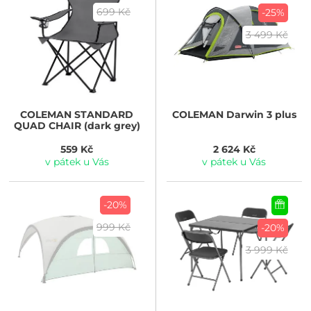
699 Kč
-25%
3 499 Kč
COLEMAN
STANDARD
COLEMAN
Darwin 3 plus
QUAD CHAIR (dark grey)
559 Kč
2 624 Kč
v pátek u Vás
v pátek u Vás
-20%
999 Kč
-20%
3 999 Kč