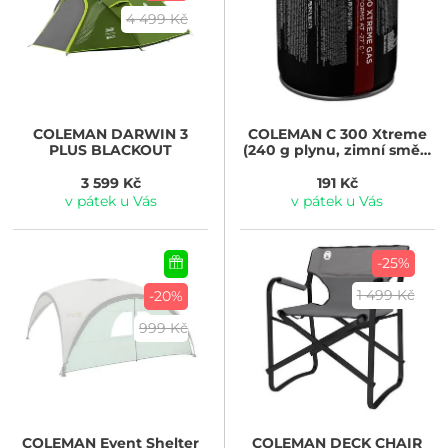
4 499 Kč
COLEMAN
DARWIN 3
COLEMAN
C 300 Xtreme
PLUS BLACKOUT
(240 g plynu, zimní směs,
ventilová šroubovací)
3 599 Kč
191 Kč
v pátek u Vás
v pátek u Vás
-25%
1 499 Kč
-20%
999 Kč
COLEMAN
Event Shelter
COLEMAN
DECK CHAIR