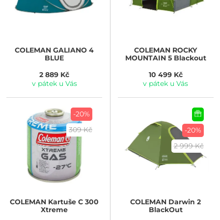
COLEMAN
GALIANO 4
COLEMAN
ROCKY
BLUE
MOUNTAIN 5 Blackout
2 889 Kč
10 499 Kč
v pátek u Vás
v pátek u Vás
-20%
309 Kč
-20%
2 999 Kč
COLEMAN
Kartuše C 300
COLEMAN
Darwin 2
Xtreme
BlackOut