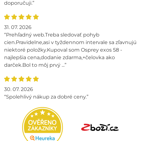
doporučuji.”
31. 07. 2026
“Prehľadný web.Treba sledovať pohyb
cien.Pravidelne,asi v tyždennom intervale sa zľavnujú
niektoré položky.Kupoval som Osprey exos 58 -
najlepšia cena,dodanie zdarma,+čelovka ako
darček.Bol to môj prvý ...”
30. 07. 2026
“Spolehlivý nákup za dobré ceny.”