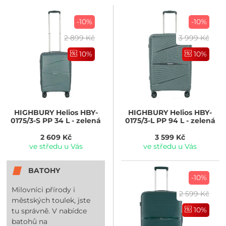
-10%
-10%
2 899 Kč
3 999 Kč
10%
10%
HIGHBURY
Helios HBY-
HIGHBURY
Helios HBY-
0175/3-S PP 34 L - zelená
0175/3-L PP 94 L - zelená
2 609 Kč
3 599 Kč
ve středu u Vás
ve středu u Vás
BATOHY
-10%
Milovníci přírody i
2 599 Kč
městských toulek, jste
10%
tu správně. V nabídce
batohů na