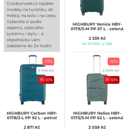
Outdoorweb.cz najdete
modely na turistiku, do
města, na kolo i na cesty.
Vyberete si podle
HIGHBURY
Venice HBY-
objemu, zádového
0179/3-M PP 57 L - zelená
systému i stylu – a
2 339 Kč
objednávku vám
ve středu u Vás
odešleme do 24 hodin.
-10%
-10%
3 190 Kč
3 399 Kč
10%
10%
HIGHBURY
Carbon HBY-
HIGHBURY
Helios HBY-
0178/3-L PP 92 L - petrol
0175/3-M PP 62 L - zelená
2 871 Kč
3 059 Kč