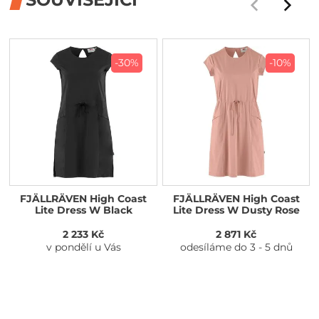
-30%
-10%
FJÄLLRÄVEN High Coast
FJÄLLRÄVEN High Coast
Lite Dress W Black
Lite Dress W Dusty Rose
2 233 Kč
2 871 Kč
v pondělí u Vás
odesíláme do 3 - 5 dnů