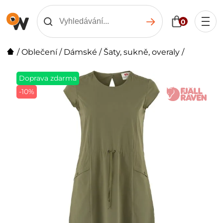
0
/
Oblečení
/
Dámské
/
Šaty, sukně, overaly
/
Doprava zdarma
-10%