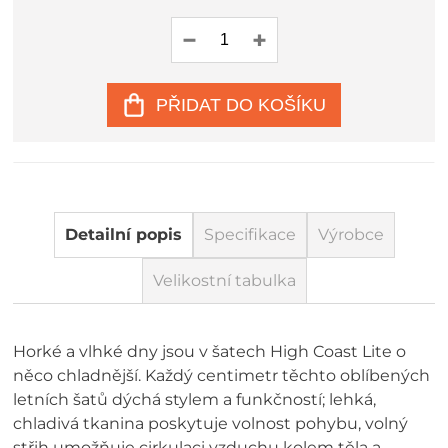
PŘIDAT DO KOŠÍKU
Detailní popis
Specifikace
Výrobce
Velikostní tabulka
Horké a vlhké dny jsou v šatech High Coast Lite o
něco chladnější. Každý centimetr těchto oblíbených
letních šatů dýchá stylem a funkčností; lehká,
chladivá tkanina poskytuje volnost pohybu, volný
střih umožňuje cirkulaci vzduchu kolem těla a