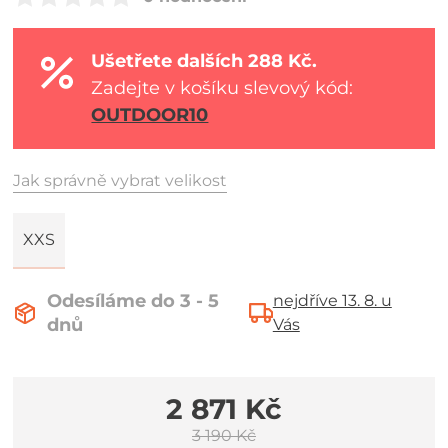
Ušetřete dalších 288 Kč.
Zadejte v košíku slevový kód:
OUTDOOR10
Jak správně vybrat velikost
XXS
Odesíláme do 3 - 5
nejdříve 13. 8. u
dnů
Vás
2 871 Kč
3 190 Kč