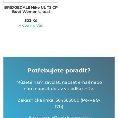
BRIDGEDALE Hike UL T2 CP
Boot Women's, teal
503 Kč
v úterý u Vás
Potřebujete poradit?
Můžete nám zavolat, napsat email nebo
nám napsat dotaz viz odkaz níže.
Zákaznická linka: 564565000 (Po-Pá 9-
17h)
Email: jsme@outdoorweb.cz