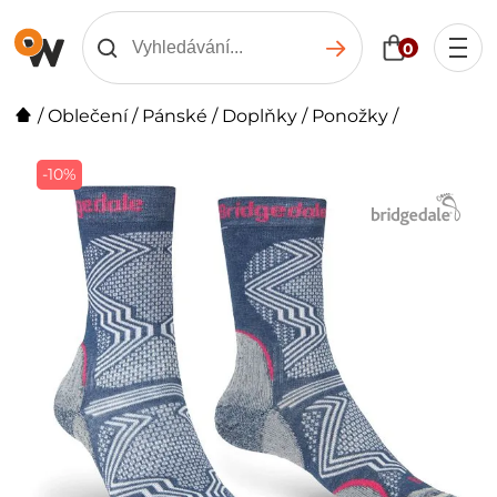
0
/
Oblečení
/
Pánské
/
Doplňky
/
Ponožky
/
-10%