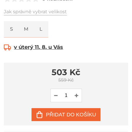
Jak správně vybrat velikost
S
M
L
v úterý 11. 8. u Vás
503 Kč
559 Kč
PŘIDAT DO KOŠÍKU