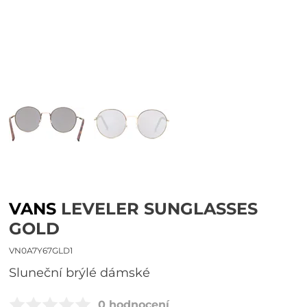
VANS
LEVELER SUNGLASSES
GOLD
VN0A7Y67GLD1
sluneční brýlé dámské
0 hodnocení