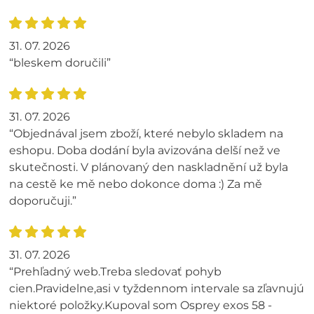
31. 07. 2026
“bleskem doručili”
31. 07. 2026
“Objednával jsem zboží, které nebylo skladem na
eshopu. Doba dodání byla avizována delší než ve
skutečnosti. V plánovaný den naskladnění už byla
na cestě ke mě nebo dokonce doma :) Za mě
doporučuji.”
31. 07. 2026
“Prehľadný web.Treba sledovať pohyb
cien.Pravidelne,asi v tyždennom intervale sa zľavnujú
niektoré položky.Kupoval som Osprey exos 58 -