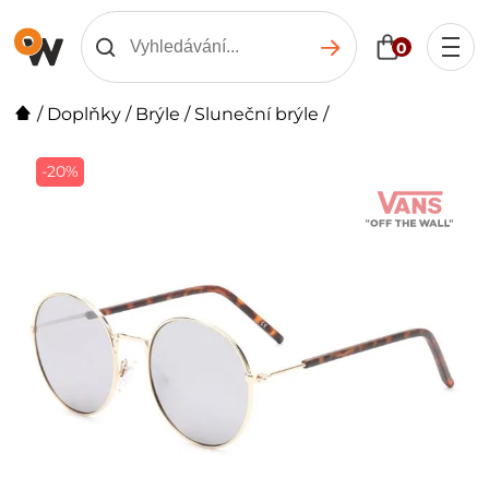
0
/
Doplňky
/
Brýle
/
Sluneční brýle
/
-20%