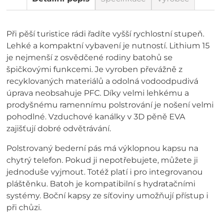
Při pěší turistice rádi řadíte vyšší rychlostní stupeň.
Lehké a kompaktní vybavení je nutností. Lithium 15
je nejmenší z osvědčené rodiny batohů se
špičkovými funkcemi. Je vyroben převážně z
recyklovaných materiálů a odolná vodoodpudivá
úprava neobsahuje PFC. Díky velmi lehkému a
prodyšnému ramennímu polstrování je nošení velmi
pohodlné. Vzduchové kanálky v 3D pěně EVA
zajišťují dobré odvětrávání.
Polstrovaný bederní pás má výklopnou kapsu na
chytrý telefon. Pokud ji nepotřebujete, můžete ji
jednoduše vyjmout. Totéž platí i pro integrovanou
pláštěnku. Batoh je kompatibilní s hydratačními
systémy. Boční kapsy ze síťoviny umožňují přístup i
při chůzi.