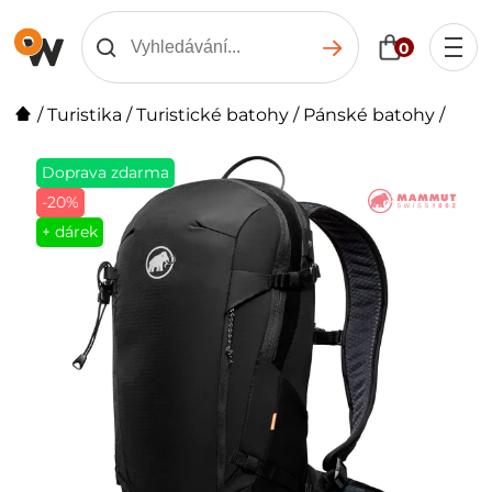
0
/
Turistika
/
Turistické batohy
/
Pánské batohy
/
Doprava zdarma
-20%
+ dárek