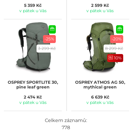
5 359 Kč
2 599 Kč
v pátek u Vás
v pátek u Vás
-25%
-20%
3 299 Kč
8 299 Kč
10%
OSPREY
SPORTLITE 30,
OSPREY
ATMOS AG 50,
pine leaf green
mythical green
2 474 Kč
6 639 Kč
v pátek u Vás
v pátek u Vás
Celkem záznamů:
778