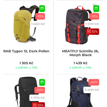
-10%
-10%
1 450 Kč
1 599 Kč
10%
RAB
Tygen 12, Dark Pollen
MEATFLY
Scintilla 26,
Morph Black
1 305 Kč
1 439 Kč
v pátek u Vás
v pátek u Vás
-40%
3 499 Kč
-20%
5 799 Kč
10%