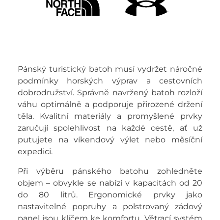
Pánský turistický batoh musí vydržet náročné
podmínky horských výprav a cestovních
dobrodružství. Správně navržený batoh rozloží
váhu optimálně a podporuje přirozené držení
těla. Kvalitní materiály a promyšlené prvky
zaručují spolehlivost na každé cestě, ať už
putujete na víkendový výlet nebo měsíční
expedici.
Při výběru pánského batohu zohledněte
objem – obvykle se nabízí v kapacitách od 20
do 80 litrů. Ergonomické prvky jako
nastavitelné popruhy a polstrovaný zádový
panel jsou klíčem ke komfortu. Větrací systém