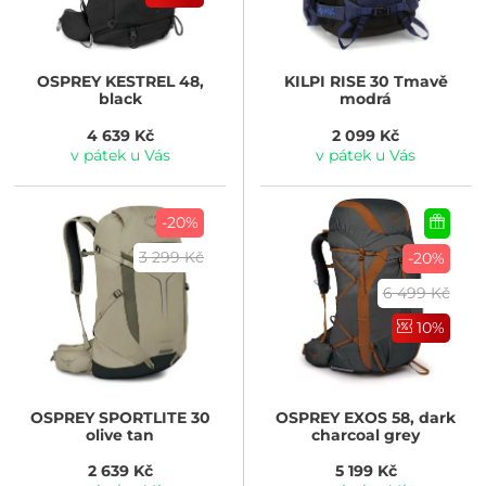
OSPREY
KESTREL 48,
KILPI
RISE 30 Tmavě
black
modrá
4 639 Kč
2 099 Kč
v pátek u Vás
v pátek u Vás
-20%
3 299 Kč
-20%
6 499 Kč
10%
OSPREY
SPORTLITE 30
OSPREY
EXOS 58, dark
olive tan
charcoal grey
2 639 Kč
5 199 Kč