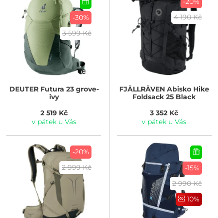
-20%
4 190 Kč
-30%
3 599 Kč
DEUTER
Futura 23 grove-
FJÄLLRÄVEN
Abisko Hike
ivy
Foldsack 25 Black
2 519 Kč
3 352 Kč
v pátek u Vás
v pátek u Vás
-20%
2 999 Kč
-15%
2 990 Kč
10%