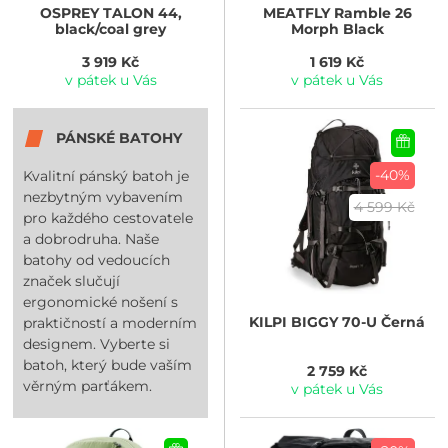
OSPREY
TALON 44,
MEATFLY
Ramble 26
black/coal grey
Morph Black
3 919 Kč
1 619 Kč
v pátek u Vás
v pátek u Vás
PÁNSKÉ BATOHY
-40%
Kvalitní pánský batoh je
nezbytným vybavením
4 599 Kč
pro každého cestovatele
a dobrodruha. Naše
batohy od vedoucích
značek slučují
ergonomické nošení s
KILPI
BIGGY 70-U Černá
praktičností a moderním
designem. Vyberte si
batoh, který bude vaším
2 759 Kč
věrným parťákem.
v pátek u Vás