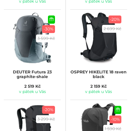
v pátek u Vás
v pátek u Vás
-20%
2 699 Kč
-30%
3 599 Kč
DEUTER
Futura 23
OSPREY
HIKELITE 18 raven
graphite-shale
black
2 519 Kč
2 159 Kč
v pátek u Vás
v pátek u Vás
-20%
3 299 Kč
-10%
1 590 Kč