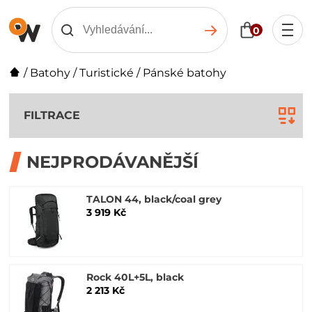
0
/
Batohy
/
Turistické
/
Pánské batohy
FILTRACE
NEJPRODÁVANĚJŠÍ
TALON 44, black/coal grey
3 919 Kč
Rock 40L+5L, black
2 213 Kč