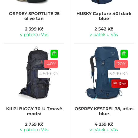
OSPREY
SPORTLITE 25
HUSKY
Capture 40l dark
olive tan
blue
2 399 Kč
2 542 Kč
v pátek u Vás
v pátek u Vás
-40%
-20%
4 599 Kč
5 299 Kč
10%
KILPI
BIGGY 70-U Tmavě
OSPREY
KESTREL 38, atlas
modrá
blue
2 759 Kč
4 239 Kč
v pátek u Vás
v pátek u Vás