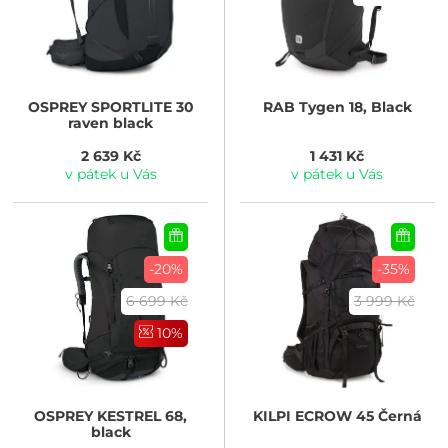
OSPREY
SPORTLITE 30
RAB
Tygen 18, Black
raven black
2 639 Kč
1 431 Kč
v pátek u Vás
v pátek u Vás
-20%
-35%
6 699 Kč
3 999 Kč
10%
OSPREY
KESTREL 68,
KILPI
ECROW 45 Černá
black