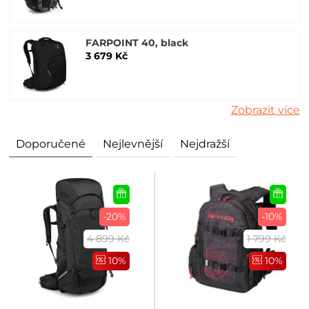
FARPOINT 40, black
3 679 Kč
Zobrazit více
Doporučené
Nejlevnější
Nejdražší
-20%
-10%
4 899 Kč
1 799 Kč
10%
10%