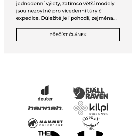
jednodenní výlety, zatímco větší modely
jsou nezbytné pro vícedenní túry či
expedice. Důležité je i pohodlí, zejména
široké a dobře polstrované popruhy a
kvalitní bederní pás. Nosné a zádové
PŘEČÍST ČLÁNEK
systémy musí být pevné, odolné a lehké
zároveň, přičemž promyšlené vychytávky,
jako jsou odnímatelné víko či integrovaná
pláštěnka, mohou zvýšit komfort, ale také
hmotnost. Cenu ovlivňuje materiál,
konstrukce a funkční vybavení batohu.