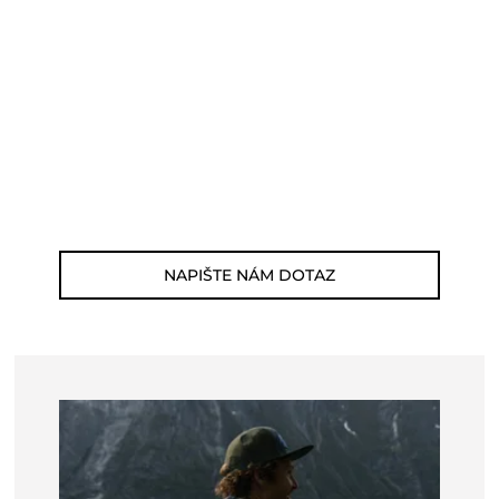
POTŘEBUJETE PORADIT?
Můžete nám zavolat, napsat email nebo
nám napsat dotaz viz odkaz níže.
Zákaznická linka: 564 565 000 (Po-Pá 9-
17h)
E-mail: jsme@outdoorweb.cz
NAPIŠTE NÁM DOTAZ