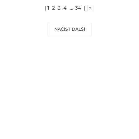
|
1
2
3
4
…
34
|
»
NAČÍST DALŠÍ
DOPRAVA ZDARMA
Vaše objednávky od 999 Kč v ČR a SR
Vám dopravíme ZDARMA.