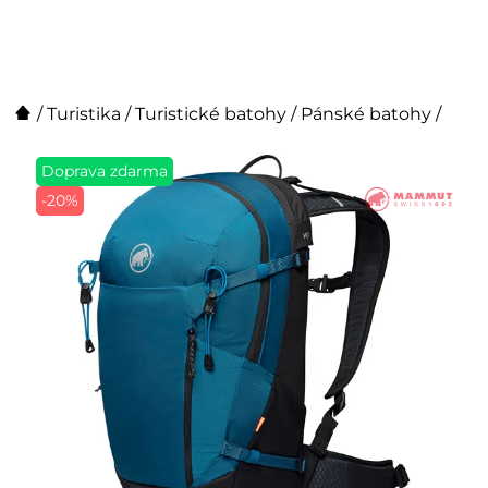
/
Turistika
/
Turistické batohy
/
Pánské batohy
/
Doprava zdarma
-20%