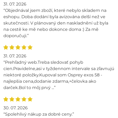
31. 07. 2026
“Objednával jsem zboží, které nebylo skladem na
eshopu. Doba dodání byla avizována delší než ve
skutečnosti. V plánovaný den naskladnění už byla
na cestě ke mě nebo dokonce doma :) Za mě
doporučuji.”
31. 07. 2026
“Prehľadný web.Treba sledovať pohyb
cien.Pravidelne,asi v tyždennom intervale sa zľavnujú
niektoré položky.Kupoval som Osprey exos 58 -
najlepšia cena,dodanie zdarma,+čelovka ako
darček.Bol to môj prvý ...”
30. 07. 2026
“Spolehlivý nákup za dobré ceny.”