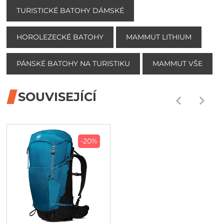
TURISTICKÉ BATOHY DÁMSKÉ
HOROLEZECKÉ BATOHY
MAMMUT LITHIUM
PÁNSKÉ BATOHY NA TURISTIKU
MAMMUT VŠE
SOUVISEJÍCÍ
-20%