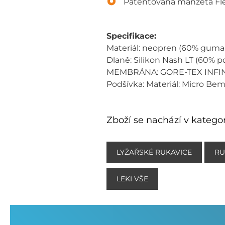
Patentovaná manžeta Fl
Specifikace:
Materiál: neopren (60% guma, 
Dlaně: Silikon Nash LT (60% 
MEMBRÁNA: GORE-TEX INF
Podšívka: Materiál: Micro Be
Zboží se nachází v kategor
LYŽAŘSKÉ RUKAVICE
RU
LEKI VŠE