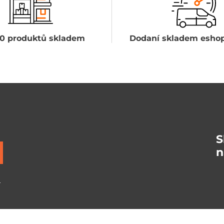
0 produktů skladem
Dodaní skladem eshop
S
n
ů