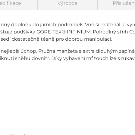
ecifikace
Výrobce
Příslušen
anný doplněk do jarních podmínek. Vnější materiál je vyr
jišťuje podšívka GORE-TEX® INFINIUM. Pohodlný střih C
m sedí dostatečně těsně pro dobrou manipulaci.
je nejlepší úchop. Pružná manžeta s extra dlouhým zapín
iknutí sněhu dovnitř. Díky vybavení mf touch lze s rukavi