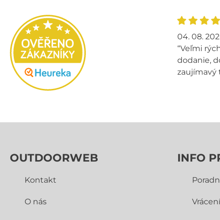
04. 08. 20
“Veľmi rých
dodanie, d
zaujímavý 
OUTDOORWEB
INFO P
Kontakt
Poradn
O nás
Vrácen