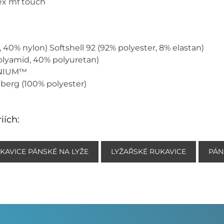
ex mf touch
40% nylon) Softshell 92 (92% polyester, 8% elastan)
polyamid, 40% polyuretan)
INIUM™
mberg (100% polyester)
iích:
KAVICE PÁNSKÉ NA LYŽE
LYŽAŘSKÉ RUKAVICE
PÁN