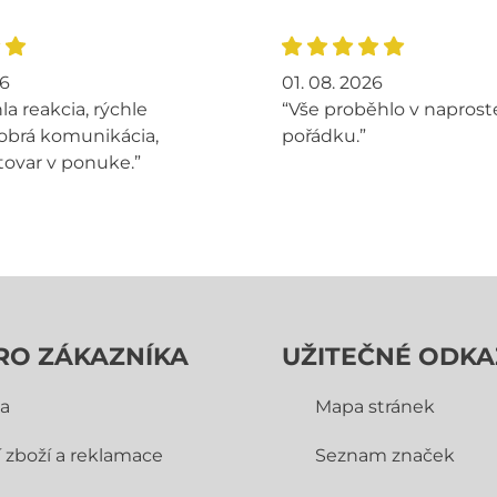
26
01. 08. 2026
la reakcia, rýchle
“Vše proběhlo v napros
obrá komunikácia,
pořádku.”
tovar v ponuke.”
RO ZÁKAZNÍKA
UŽITEČNÉ ODKA
a
Mapa stránek
í zboží a reklamace
Seznam značek