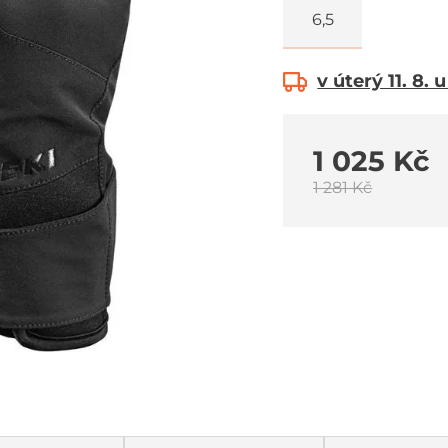
6,5
v úterý 11. 8. 
1 025 Kč
1 281 Kč