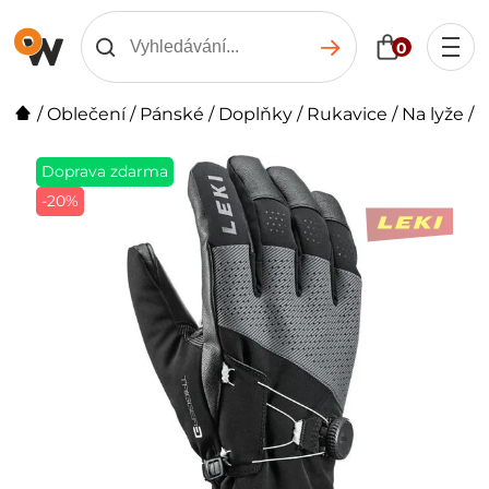
0
/
Oblečení
/
Pánské
/
Doplňky
/
Rukavice
/
Na lyže
/
Doprava zdarma
-20%