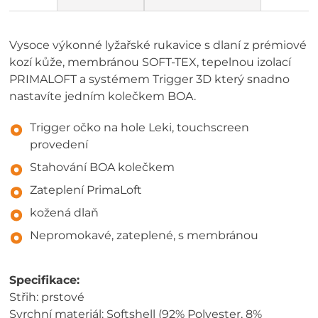
Vysoce výkonné lyžařské rukavice s dlaní z prémiové
kozí kůže, membránou SOFT-TEX, tepelnou izolací
PRIMALOFT a systémem Trigger 3D který snadno
nastavíte jedním kolečkem BOA.
Trigger očko na hole Leki, touchscreen
provedení
Stahování BOA kolečkem
Zateplení PrimaLoft
kožená dlaň
Nepromokavé, zateplené, s membránou
Specifikace:
Střih: prstové
Svrchní materiál: Softshell (92% Polyester, 8%