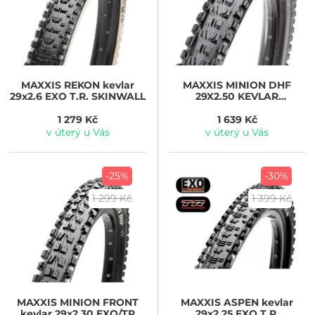
MAXXIS
REKON kevlar
MAXXIS
MINION DHF
29x2.6 EXO T.R. SKINWALL
29X2.50 KEVLAR
3CG/DH/TR
1 279 Kč
1 639 Kč
v úterý u Vás
v úterý u Vás
-25%
-30%
1 299 Kč
1 399 Kč
MAXXIS
MINION FRONT
MAXXIS
ASPEN kevlar
kevlar 29x2.30 EXO/TR
29x2.25 EXO T.R.