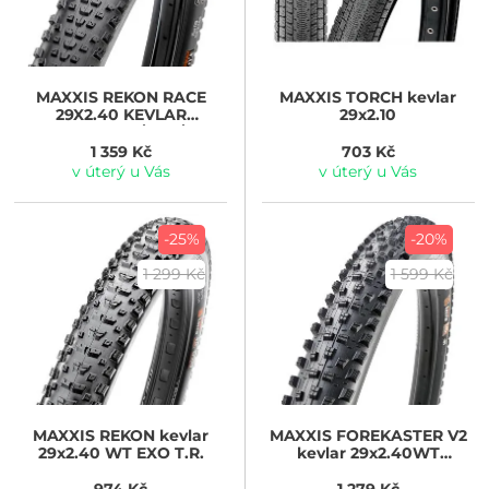
MAXXIS
REKON RACE
MAXXIS
TORCH kevlar
29X2.40 KEVLAR
29x2.10
MAXXSPEED/EXO/TR
1 359 Kč
703 Kč
v úterý u Vás
v úterý u Vás
-25%
-20%
1 299 Kč
1 599 Kč
MAXXIS
REKON kevlar
MAXXIS
FOREKASTER V2
29x2.40 WT EXO T.R.
kevlar 29x2.40WT
3CT/EXO/TR