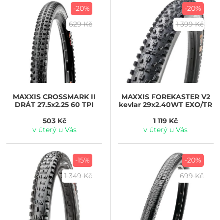
-20%
-20%
629 Kč
1 399 Kč
MAXXIS
CROSSMARK II
MAXXIS
FOREKASTER V2
DRÁT 27.5x2.25 60 TPI
kevlar 29x2.40WT EXO/TR
503 Kč
1 119 Kč
v úterý u Vás
v úterý u Vás
-15%
-20%
1 349 Kč
699 Kč