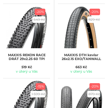
-20%
-20%
649 Kč
829 Kč
MAXXIS
REKON RACE
MAXXIS
DTH kevlar
DRÁT 29x2.25 60 TPI
26x2.15 EXO/TANWALL
519 Kč
663 Kč
v úterý u Vás
v úterý u Vás
-15%
-20%
1 599 Kč
879 Kč