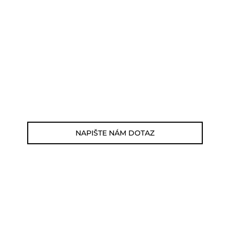
POTŘEBUJETE PORADIT?
Můžete nám zavolat, napsat email nebo
nám napsat dotaz viz odkaz níže.
Zákaznická linka: 564 565 000 (Po-Pá 9-
17h)
E-mail: jsme@outdoorweb.cz
NAPIŠTE NÁM DOTAZ