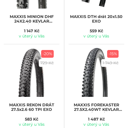
MAXXIS
MINION DHF
MAXXIS
DTH drát 20x1.50
24X2.40 KEVLAR
EXO
3CT/EXO/TR
1 147 Kč
559 Kč
v úterý u Vás
v úterý u Vás
-20%
-15%
729 Kč
1 749 Kč
MAXXIS
REKON DRÁT
MAXXIS
FOREKASTER
27.5x2.6 60 TPI EXO
27.5X2.40WT KEVLAR
3CT/EXO+/TR
583 Kč
1 487 Kč
v úterý u Vás
v úterý u Vás