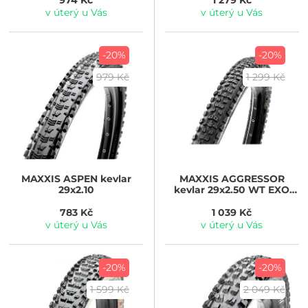
974 Kč
1 279 Kč
v úterý u Vás
v úterý u Vás
-20%
-20%
979 Kč
1 299 Kč
MAXXIS
ASPEN kevlar
MAXXIS
AGGRESSOR
29x2.10
kevlar 29x2.50 WT EXO
T.R.
783 Kč
1 039 Kč
v úterý u Vás
v úterý u Vás
-20%
-20%
1 599 Kč
2 049 Kč