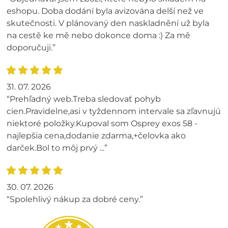
eshopu. Doba dodání byla avizována delší než ve
skutečnosti. V plánovaný den naskladnění už byla
na cestě ke mě nebo dokonce doma :) Za mě
doporučuji.”
31. 07. 2026
“Prehľadný web.Treba sledovať pohyb
cien.Pravidelne,asi v tyždennom intervale sa zľavnujú
niektoré položky.Kupoval som Osprey exos 58 -
najlepšia cena,dodanie zdarma,+čelovka ako
darček.Bol to môj prvý ...”
30. 07. 2026
“Spolehlivý nákup za dobré ceny.”