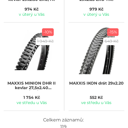
974 Kč
979 Kč
v úterý u Vás
v úterý u Vás
-10%
-15%
1 949 Kč
649 Kč
MAXXIS
MINION DHR II
MAXXIS
IKON drát 29x2.20
kevlar 27,5x2.40
3CG/DH/TR
1 754 Kč
552 Kč
ve středu u Vás
ve středu u Vás
Celkem záznamů:
119