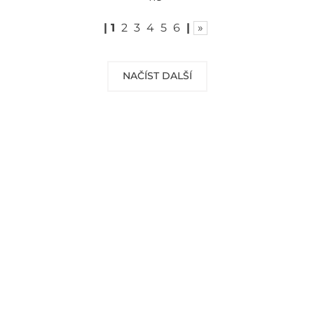
|
1
2
3
4
5
6
|
»
NAČÍST DALŠÍ
DOPRAVA ZDARMA
Vaše objednávky od 999 Kč v ČR a SR
Vám dopravíme ZDARMA.