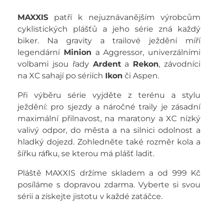
MAXXIS
patří k nejuznávanějším výrobcům
cyklistických plášťů a jeho série zná každý
biker. Na gravity a trailové ježdění míří
legendární
Minion
a Aggressor, univerzálními
volbami jsou řady
Ardent
a
Rekon
, závodníci
na XC sahají po sériích
Ikon
či Aspen.
Při výběru série vyjděte z terénu a stylu
ježdění: pro sjezdy a náročné traily je zásadní
maximální přilnavost, na maratony a XC nízký
valivý odpor, do města a na silnici odolnost a
hladký dojezd. Zohledněte také rozměr kola a
šířku ráfku, se kterou má plášť ladit.
Pláště MAXXIS držíme skladem a od 999 Kč
posíláme s dopravou zdarma. Vyberte si svou
sérii a získejte jistotu v každé zatáčce.