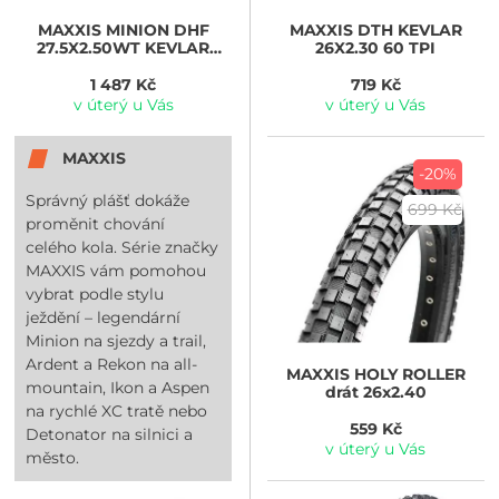
MAXXIS
MINION DHF
MAXXIS
DTH KEVLAR
27.5X2.50WT KEVLAR
26X2.30 60 TPI
3CG/EXO+/TR
1 487 Kč
719 Kč
v úterý u Vás
v úterý u Vás
MAXXIS
-20%
Správný plášť dokáže
699 Kč
proměnit chování
celého kola. Série značky
MAXXIS vám pomohou
vybrat podle stylu
ježdění – legendární
Minion na sjezdy a trail,
Ardent a Rekon na all-
MAXXIS
HOLY ROLLER
mountain, Ikon a Aspen
drát 26x2.40
na rychlé XC tratě nebo
559 Kč
Detonator na silnici a
v úterý u Vás
město.