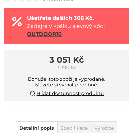
Ušetřete dalších 306 Kč.
Zadejte v košíku slevový kód:
OUTDOOR10
3 051 Kč
3 390 Kč
Bohužel toto zboží je vyprodané.
Můžete si vybrat
podobné
.
Hlídat dostupnost produktu
Detailní popis
Specifikace
Výrobce