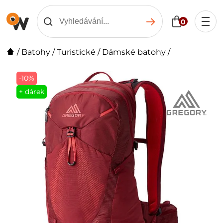
0
/
Batohy
/
Turistické
/
Dámské batohy
/
-10%
+ dárek