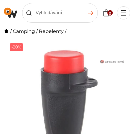
0
/
Camping
/
Repelenty
/
-20%