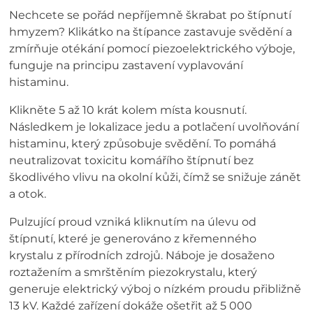
Nechcete se pořád nepříjemně škrabat po štípnutí
hmyzem? Klikátko na štípance zastavuje svědění a
zmírňuje otékání pomocí piezoelektrického výboje,
funguje na principu zastavení vyplavování
histaminu.
Klikněte 5 až 10 krát kolem místa kousnutí.
Následkem je lokalizace jedu a potlačení uvolňování
histaminu, který způsobuje svědění. To pomáhá
neutralizovat toxicitu komářího štípnutí bez
škodlivého vlivu na okolní kůži, čímž se snižuje zánět
a otok.
Pulzující proud vzniká kliknutím na úlevu od
štípnutí, které je generováno z křemenného
krystalu z přírodních zdrojů. Náboje je dosaženo
roztažením a smrštěním piezokrystalu, který
generuje elektrický výboj o nízkém proudu přibližně
13 kV. Každé zařízení dokáže ošetřit až 5 000