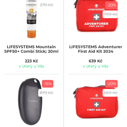
279 Kč
-20%
799 Kč
LIFESYSTEMS
Mountain
LIFESYSTEMS
Adventurer
SPF50+ Combi Stick; 20ml
First Aid Kit 2024
223 Kč
639 Kč
v úterý u Vás
v úterý u Vás
-15%
-20%
879 Kč
569 Kč