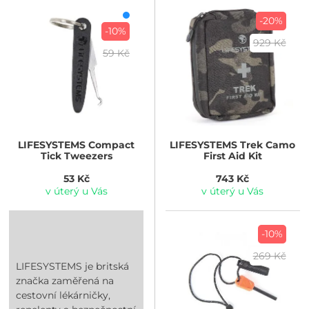
-20%
-10%
929 Kč
59 Kč
LIFESYSTEMS
Compact
LIFESYSTEMS
Trek Camo
Tick Tweezers
First Aid Kit
53 Kč
743 Kč
v úterý u Vás
v úterý u Vás
-10%
269 Kč
LIFESYSTEMS je britská
značka zaměřená na
cestovní lékárničky,