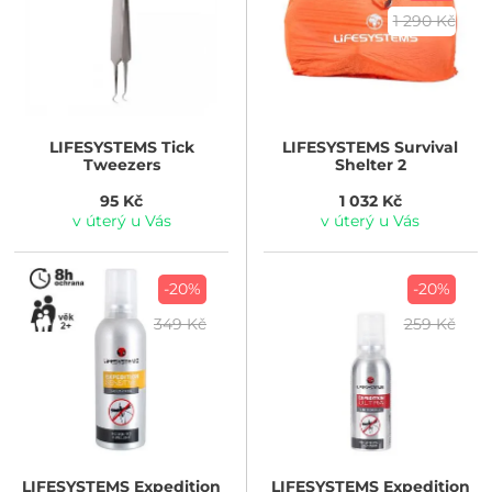
1 290 Kč
LIFESYSTEMS
Tick
LIFESYSTEMS
Survival
Tweezers
Shelter 2
95 Kč
1 032 Kč
v úterý u Vás
v úterý u Vás
-20%
-20%
349 Kč
259 Kč
LIFESYSTEMS
Expedition
LIFESYSTEMS
Expedition