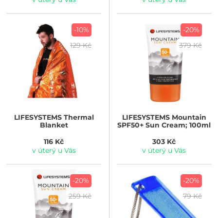
-10%
-20%
129 Kč
379 Kč
LIFESYSTEMS
Thermal
LIFESYSTEMS
Mountain
Blanket
SPF50+ Sun Cream; 100ml
116 Kč
303 Kč
v úterý u Vás
v úterý u Vás
-20%
-20%
259 Kč
79 Kč