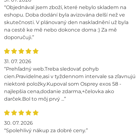
“Objednával jsem zboží, které nebylo skladem na
eshopu. Doba dodání byla avizována delší než ve
skutečnosti. V plánovaný den naskladnění už byla
na cestě ke mě nebo dokonce doma :) Za mě
doporučuji.”
31. 07. 2026
“Prehľadný web.Treba sledovať pohyb
cien.Pravidelne,asi v tyždennom intervale sa zľavnujú
niektoré položky.Kupoval som Osprey exos 58 -
najlepšia cena,dodanie zdarma,+čelovka ako
darček.Bol to môj prvý ...”
30. 07. 2026
“Spolehlivý nákup za dobré ceny.”