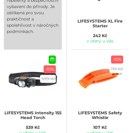
repelenty a bezpečnostní
vybavení do přírody. Je
oblíbená pro svou
praktičnost a
LIFESYSTEMS
XL Fire
spolehlivost v náročných
Starter
podmínkách.
242 Kč
v úterý u Vás
-10%
119 Kč
-10%
599 Kč
LIFESYSTEMS
Intensity 155
LIFESYSTEMS
Safety
Head Torch
Whistle
539 Kč
107 Kč
v úterý u Vás
v úterý u Vás