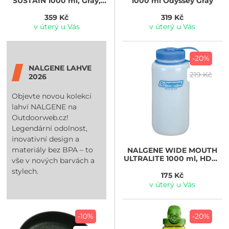
SUSTAIN 1000 ml, Gray,
1000 ml Odyssey Gray
W/Black Cap, Sustain
359 Kč
319 Kč
v úterý u Vás
v úterý u Vás
-20%
NALGENE LAHVE
219 Kč
2026
Objevte novou kolekci
lahví NALGENE na
Outdoorweb.cz!
Legendární odolnost,
inovativní design a
materiály bez BPA – to
NALGENE
WIDE MOUTH
ULTRALITE 1000 ml, HDPE
vše v nových barvách a
White
stylech.
175 Kč
v úterý u Vás
-10%
-20%