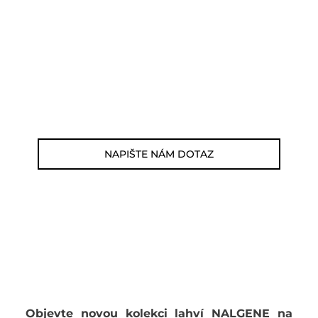
Můžete nám zavolat, napsat email nebo
nám napsat dotaz viz odkaz níže.
Zákaznická linka: 564 565 000 (Po-Pá 9-
17h)
E-mail: jsme@outdoorweb.cz
NAPIŠTE NÁM DOTAZ
Objevte novou kolekci lahví NALGENE na