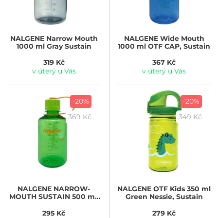
NALGENE
Narrow Mouth
NALGENE
Wide Mouth
1000 ml Gray Sustain
1000 ml OTF CAP, Sustain
319 Kč
367 Kč
v úterý u Vás
v úterý u Vás
-20%
-20%
369 Kč
349 Kč
NALGENE
NARROW-
NALGENE
OTF Kids 350 ml
MOUTH SUSTAIN 500 ml,
Green Nessie, Sustain
Melon Ball Sustain
295 Kč
279 Kč