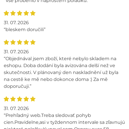
“Vše proběhlo v naprostém pořádku.”
31. 07. 2026
“bleskem doručili”
31. 07. 2026
“Objednával jsem zboží, které nebylo skladem na
eshopu. Doba dodání byla avizována delší než ve
skutečnosti. V plánovaný den naskladnění už byla
na cestě ke mě nebo dokonce doma :) Za mě
doporučuji.”
31. 07. 2026
“Prehľadný web.Treba sledovať pohyb
cien.Pravidelne,asi v tyždennom intervale sa zľavnujú