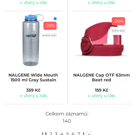
v úterý u Vás
v úterý u Vás
-20%
-20%
199 Kč
449 Kč
NALGENE
Wide Mouth
NALGENE
Cap OTF 63mm
1500 ml Gray Sustain
Beet red
359 Kč
159 Kč
v úterý u Vás
v úterý u Vás
Celkem záznamů:
140
|
1
2
3
4
5
6
7
|
»