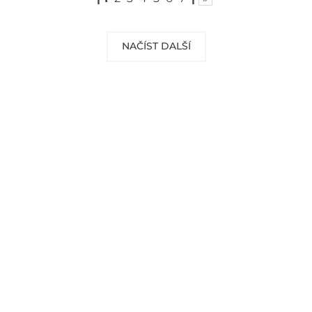
NAČÍST DALŠÍ
DOPRAVA ZDARMA
Vaše objednávky od 999 Kč v ČR a SR
Vám dopravíme ZDARMA.
POTŘEBUJETE PORADIT?