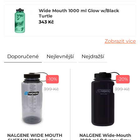
Wide Mouth 1000 ml Glow w/Black
Turtle
343 Kč
Zobrazit více
Doporučené
Nejlevnější
Nejdražší
-10%
-20%
399 Kč
399 Kč
NALGENE
WIDE MOUTH
NALGENE
Wide-Mouth