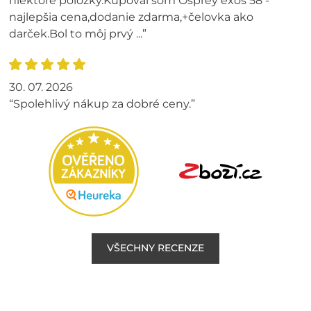
niektoré položky.Kupoval som Osprey exos 58 -
najlepšia cena,dodanie zdarma,+čelovka ako
darček.Bol to môj prvý ...”
30. 07. 2026
“Spolehlivý nákup za dobré ceny.”
VŠECHNY RECENZE