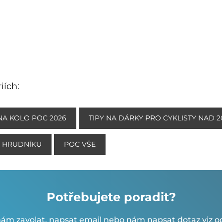
iích:
NA KOLO POC 2026
TIPY NA DÁRKY PRO CYKLISTY NAD 2
, HRUDNÍKU
POC VŠE
Potřebujete poradit?
ám zavolat, napsat email nebo nám napsat dotaz viz od