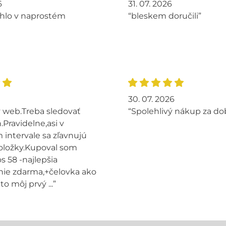
6
31. 07. 2026
hlo v naprostém
“bleskem doručili”
30. 07. 2026
 web.Treba sledovať
“Spolehlivý nákup za do
.Pravidelne,asi v
intervale sa zľavnujú
oložky.Kupoval som
s 58 -najlepšia
ie zdarma,+čelovka ako
to môj prvý ...”