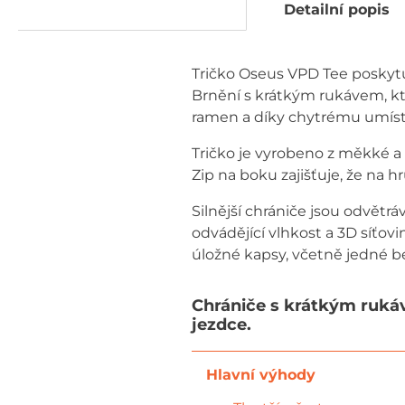
Detailní popis
Tričko Oseus VPD Tee poskytu
Brnění s krátkým rukávem, kte
ramen a díky chytrému umístě
Tričko je vyrobeno z měkké a p
Zip na boku zajišťuje, že na 
Silnější chrániče jsou odvětrá
odvádějící vlhkost a 3D síťovi
úložné kapsy, včetně jedné b
Chrániče s krátkým ruká
jezdce.