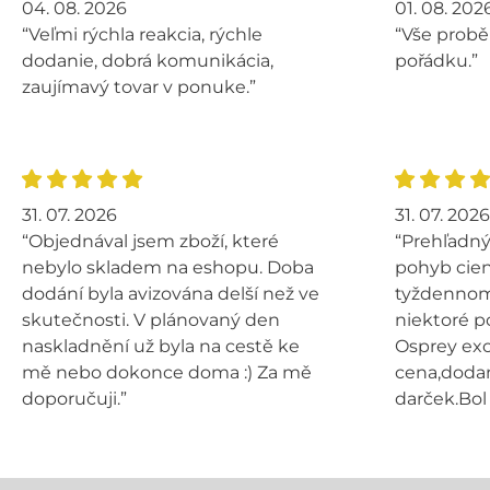
04. 08. 2026
01. 08. 202
“Veľmi rýchla reakcia, rýchle
“Vše probě
dodanie, dobrá komunikácia,
pořádku.”
zaujímavý tovar v ponuke.”
31. 07. 2026
31. 07. 2026
“Objednával jsem zboží, které
“Prehľadný
nebylo skladem na eshopu. Doba
pohyb cien
dodání byla avizována delší než ve
tyždennom 
skutečnosti. V plánovaný den
niektoré p
naskladnění už byla na cestě ke
Osprey exo
mě nebo dokonce doma :) Za mě
cena,dodan
doporučuji.”
darček.Bol 