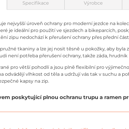
Specifikace
Výrobce
je nejvyšší úroveň ochrany pro moderní jezdce na kolech
ré je ideální pro použití ve sjezdech a bikeparcích, pos
ní zipu nedochází k přerušení ochrany přes přední část
ružné tkaniny a lze jej nosit těsně u pokožky, aby byla z
hrudi není potřeba přerušení ochrany, takže záda, hrudník
vané pro větší pohodlí a jsou plně flexibilní pro výjimeč
na odvádějí vlhkost od těla a udržují vás tak v suchu a po
ezpečné kapsy na zip.
vem poskytující plnou ochranu trupu a ramen pr