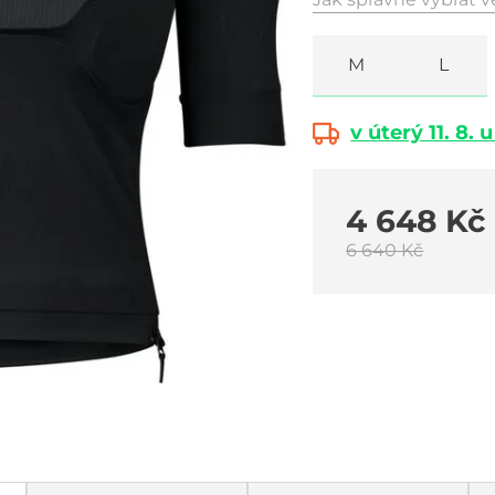
M
L
v úterý 11. 8. 
4 648 Kč
6 640 Kč