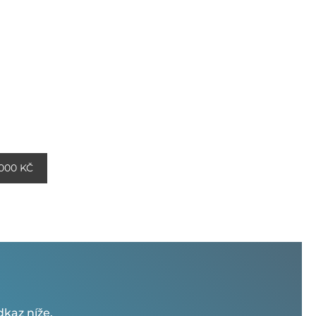
000 KČ
kaz níže.