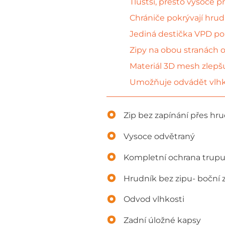
Tlustší, přesto vysoce 
Chrániče pokrývají hrud
Jediná destička VPD pok
Zipy na obou stranách o
Materiál 3D mesh zlepšu
Umožňuje odvádět vlhkos
Zip bez zapínání přes hr
Vysoce odvětraný
Kompletní ochrana trup
Hrudník bez zipu- boční 
Odvod vlhkosti
Zadní úložné kapsy