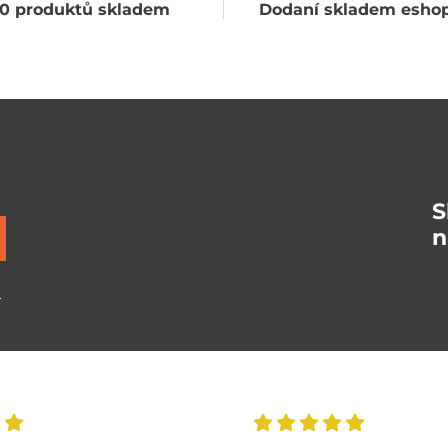
0 produktů skladem
Dodaní skladem eshop
S
n
ů