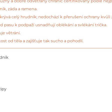
pružný a dobře odvětraný chránič certifikovaný podle nej
ník, záda a ramena.
rývá celý hrudník; nedochází k přerušení ochrany kvůli 
d pasu k podpaží usnadňují oblékání a svlékání trička.
je větrání.
t od těla a zajišťuje tak sucho a pohodlí.
udník
u
zipy