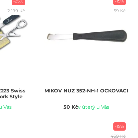
-25%
-15%
2 199 Kč
59 Kč
E223 Swiss
MIKOV
NUZ 352-NH-1 OCKOVACI
ork Style
u Vás
50 Kč
v úterý u Vás
-15%
469 Kč