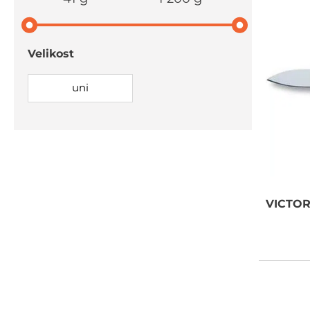
Velikost
uni
DOPRAVA
ZDARMA
VICTO
Vaše objednávky od 999 Kč v ČR
a SR Vám dopravíme ZDARMA.