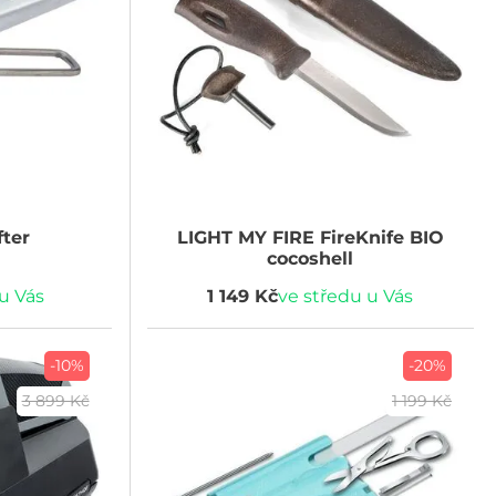
fter
LIGHT MY FIRE
FireKnife BIO
cocoshell
u Vás
1 149 Kč
ve středu u Vás
-10%
-20%
3 899 Kč
1 199 Kč