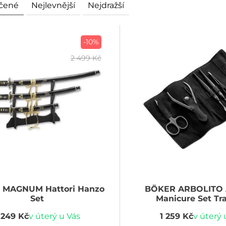
čené
Nejlevnější
Nejdražší
-10%
2 499 Kč
R MAGNUM
Hattori Hanzo
BÖKER ARBOLITO
Set
Manicure Set Tr
 249 Kč
v úterý u Vás
1 259 Kč
v úterý 