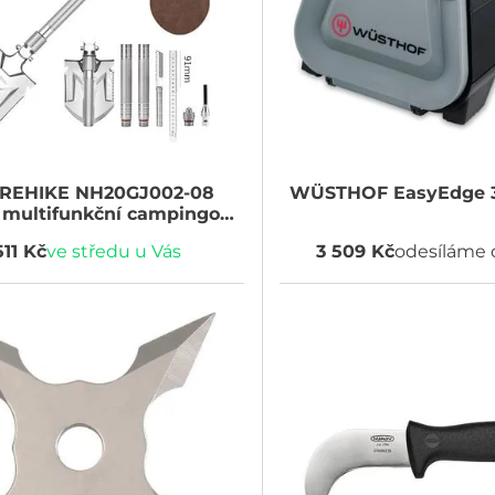
REHIKE
NH20GJ002-08
WÜSTHOF
EasyEdge 
í multifunkční campingový
rýč lopatka 1200g
511 Kč
ve středu u Vás
3 509 Kč
odesíláme 