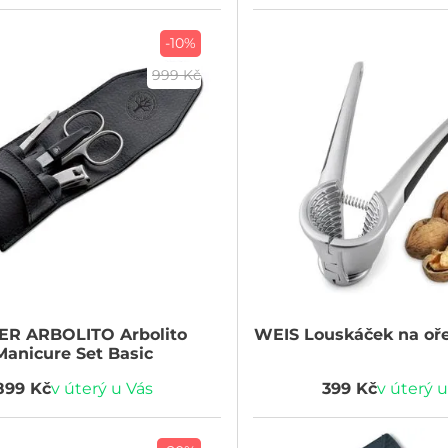
-10%
999 Kč
ER ARBOLITO
Arbolito
WEIS
Louskáček na oře
Manicure Set Basic
899 Kč
v úterý u Vás
399 Kč
v úterý u