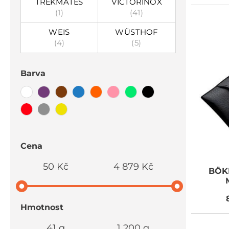
TREKMATES
VICTORINOX
(1)
(41)
WEIS
WÜSTHOF
(4)
(5)
Barva
Cena
50 Kč
4 879 Kč
BÖK
Hmotnost
41 g
1 200 g