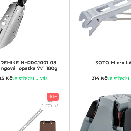
REHIKE
NH20GJ001-08
SOTO
Micro Li
ngová lopatka 7v1 180g
85 Kč
ve středu u Vás
314 Kč
ve středu 
-10%
1 679 Kč