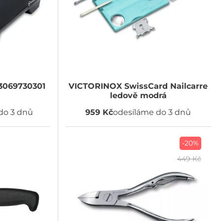
3069730301
VICTORINOX
SwissCard Nailcarre
ledově modrá
do 3 dnů
959 Kč
odesíláme do 3 dnů
-20%
449 Kč