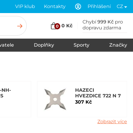
VIP klub
Kontakty
Přihlášení
CZ
Chybí
999 Kč
pro
0 Kč
0
dopravu zdarma
vatele
Doplňky
Sporty
Značky
Tkaničky
Spodní prádlo
Šály
Zimní čepice
Čelenky
Vložky do bot
Ponožky
Rukavice
Kšiltovky
Klobouky
Pásky
Kukly
Plavky
Nákrčníky, šátky
Údržba a čištění
-NH-
HAZECI
US
HVEZDICE 722 N 7
307 Kč
Zobrazit více