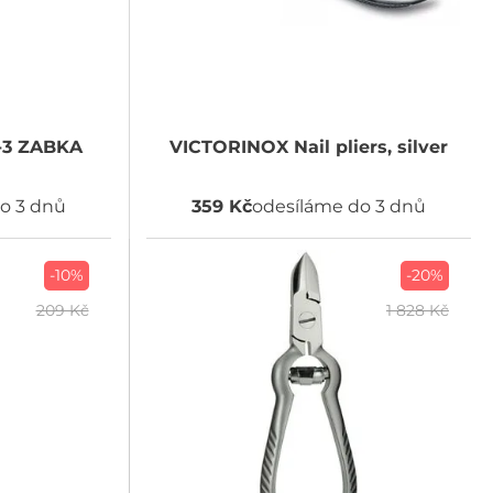
-3 ZABKA
VICTORINOX
Nail pliers, silver
o 3 dnů
359 Kč
odesíláme do 3 dnů
-10%
-20%
209 Kč
1 828 Kč