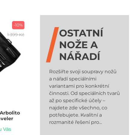
-10%
OSTATNÍ
1 399 Kč
NOŽE A
NÁŘADÍ
Rozšiřte svoji soupravy nožů
a nářadí speciálními
variantami pro konkrétní
činnosti. Od speciálních tvarů
až po specifické účely –
najdete zde všechno, co
Arbolito
potřebujete. Kvalitní a
aveler
rozmanité řešení pro...
u Vás