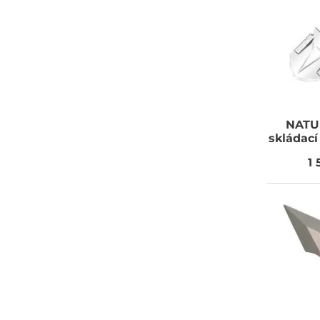
NATU
skládac
1 