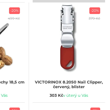
-20%
-20%
499 Kč
379 Kč
chy 18,5 cm
VICTORINOX
8.2050 Nail Clipper,
červený, blister
 Vás
303 Kč
v úterý u Vás