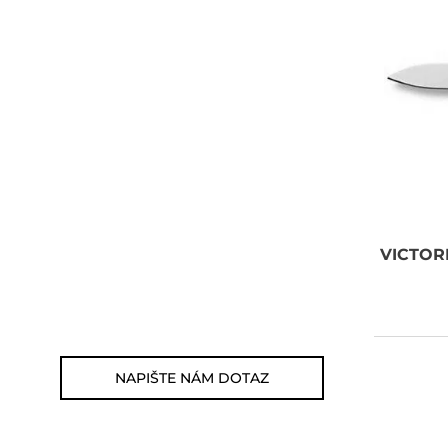
POTŘEBUJETE
PORADIT?
Můžete nám zavolat, napsat
email nebo nám napsat dotaz
viz odkaz níže.
Zákaznická linka: 564 565 000
VICTOR
(Po-Pá 9-17h)
E-mail: jsme@outdoorweb.cz
NAPIŠTE NÁM DOTAZ