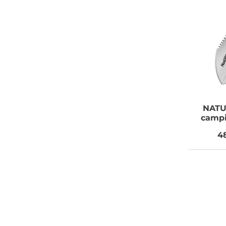
NATU
campi
4