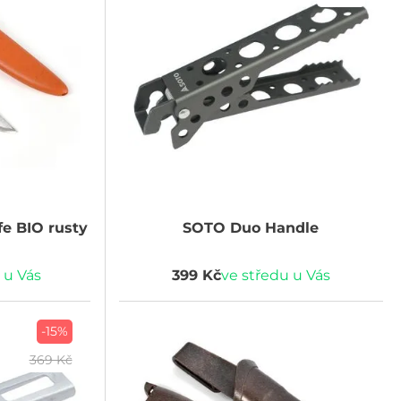
fe BIO rusty
SOTO
Duo Handle
 u Vás
399 Kč
ve středu u Vás
-15%
369 Kč