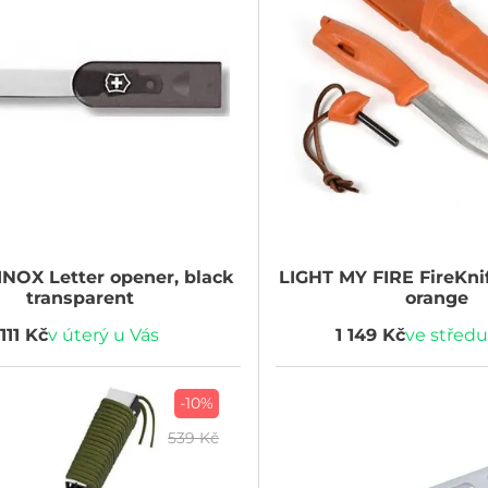
INOX
Letter opener, black
LIGHT MY FIRE
FireKni
transparent
orange
111 Kč
v úterý u Vás
1 149 Kč
ve středu
-10%
539 Kč