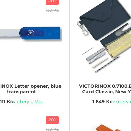
-20%
139 Kč
RINOX
Letter opener, blue
VICTORINOX
0.7100.
transparent
Card Classic, New Y
111 Kč
v úterý u Vás
1 649 Kč
v úterý 
-20%
139 Kč