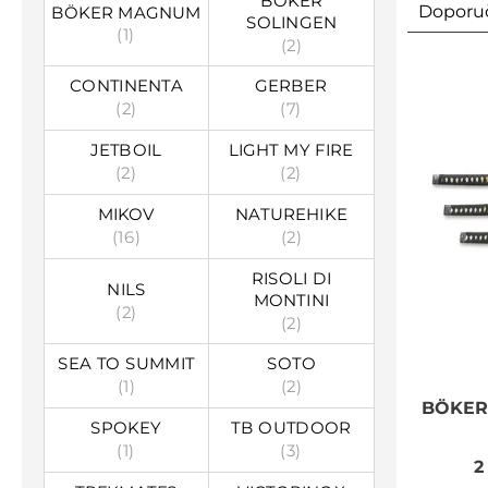
BÖKER
BÖKER MAGNUM
Doporu
SOLINGEN
(1)
(2)
CONTINENTA
GERBER
(2)
(7)
JETBOIL
LIGHT MY FIRE
(2)
(2)
MIKOV
NATUREHIKE
(16)
(2)
RISOLI DI
NILS
MONTINI
(2)
(2)
SEA TO SUMMIT
SOTO
(1)
(2)
BÖKE
SPOKEY
TB OUTDOOR
(1)
(3)
2