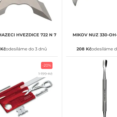
AZECI HVEZDICE 722 N 7
MIKOV
NUZ 330-OH
 Kč
odesíláme do 3 dnů
208 Kč
odesíláme d
-20%
1 199 Kč