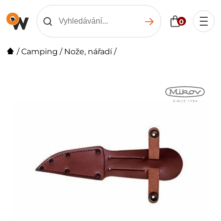
0
/
Camping
/
Nože, nářadí
/