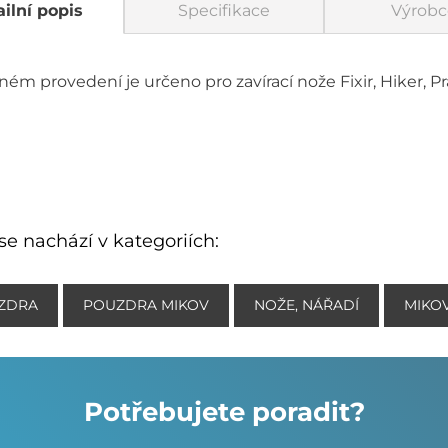
ilní popis
Specifikace
Výrobc
ném provedení je určeno pro zavírací nože Fixir, Hiker, P
se nachází v kategoriích:
ZDRA
POUZDRA MIKOV
NOŽE, NÁŘADÍ
MIKO
Potřebujete poradit?