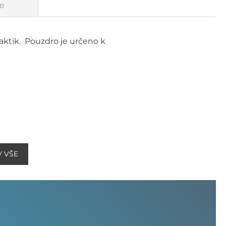
e
raktik. Pouzdro je určeno k
V VŠE