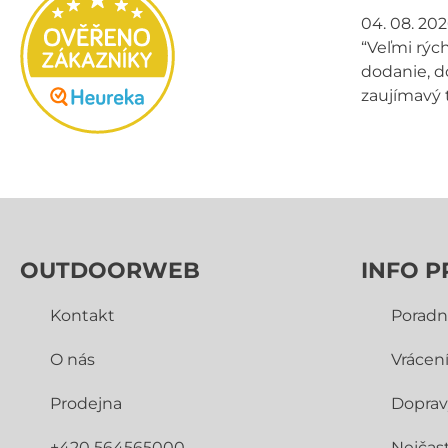
04. 08. 20
“Veľmi rých
dodanie, d
zaujímavý 
OUTDOORWEB
INFO P
Kontakt
Poradn
O nás
Vrácen
Prodejna
Doprav
+420 564565000
Nejčast