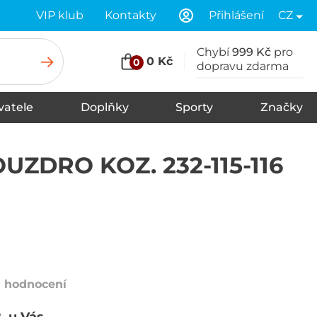
VIP klub
Kontakty
Přihlášení
CZ
Chybí
999 Kč
pro
0 Kč
0
dopravu zdarma
vatele
Doplňky
Sporty
Značky
Tkaničky
Spodní prádlo
Šály
Zimní čepice
Čelenky
Vložky do bot
Ponožky
Rukavice
Kšiltovky
Klobouky
Pásky
Kukly
Plavky
Nákrčníky, šátky
Údržba a čištění
UZDRO KOZ. 232-115-116
1 hodnocení