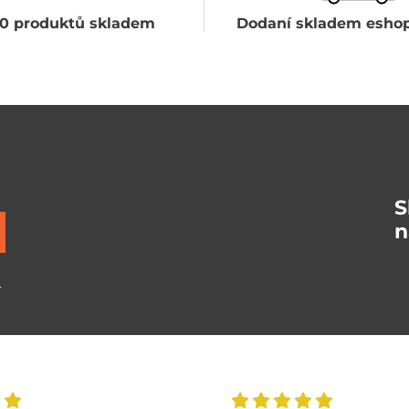
0 produktů skladem
Dodaní skladem eshop
S
n
ů