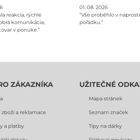
26
01. 08. 2026
la reakcia, rýchle
“Vše proběhlo v napros
obrá komunikácia,
pořádku.”
tovar v ponuke.”
RO ZÁKAZNÍKA
UŽITEČNÉ ODKA
a
Mapa stránek
í zboží a reklamace
Seznam značek
y a platby
Tipy na dárky
ější dotazy
Dárkové poukazy