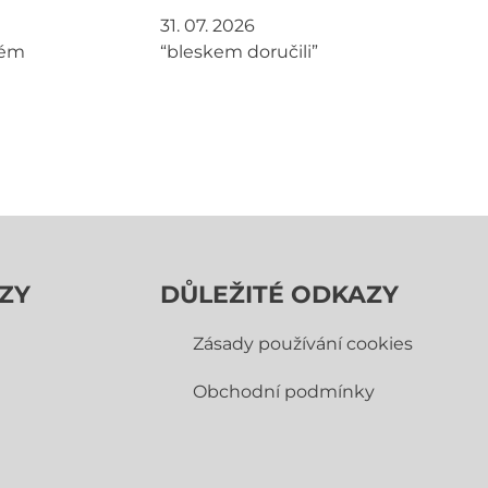
31. 07. 2026
tém
“bleskem doručili”
ZY
DŮLEŽITÉ ODKAZY
Zásady používání cookies
Obchodní­ podmínky