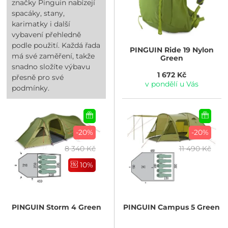
značky Pinguin nabízejí
spacáky, stany,
karimatky i další
vybavení přehledně
podle použití. Každá řada
PINGUIN
Ride 19 Nylon
má své zaměření, takže
Green
snadno složíte výbavu
1 672 Kč
přesně pro své
v pondělí u Vás
podmínky.
-20%
-20%
8 340 Kč
11 490 Kč
10%
PINGUIN
Storm 4 Green
PINGUIN
Campus 5 Green