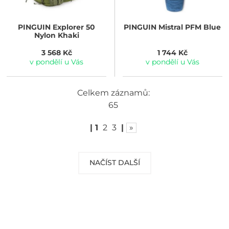
PINGUIN
Explorer 50
PINGUIN
Mistral PFM Blue
Nylon Khaki
3 568 Kč
1 744 Kč
v pondělí u Vás
v pondělí u Vás
Celkem záznamů:
65
|
1
2
3
|
»
NAČÍST DALŠÍ