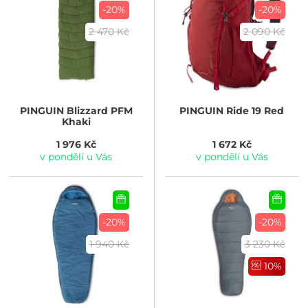
-20%
-20%
2 470 Kč
2 090 Kč
PINGUIN
Blizzard PFM
PINGUIN
Ride 19 Red
Khaki
1 976 Kč
1 672 Kč
v pondělí u Vás
v pondělí u Vás
-20%
-20%
1 940 Kč
3 230 Kč
10%