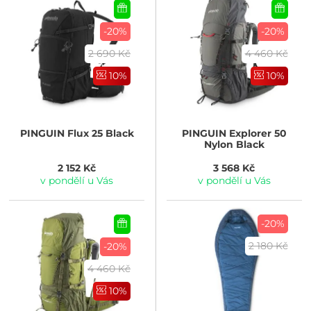
-20%
-20%
2 690 Kč
4 460 Kč
10%
10%
PINGUIN
Flux 25 Black
PINGUIN
Explorer 50
Nylon Black
2 152 Kč
3 568 Kč
v pondělí u Vás
v pondělí u Vás
-20%
2 180 Kč
-20%
4 460 Kč
10%