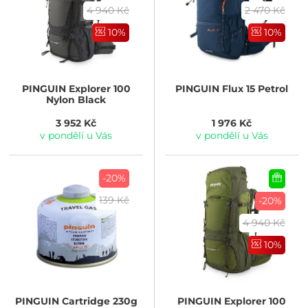
4 940 Kč
2 470 Kč
10%
10%
PINGUIN
Explorer 100
PINGUIN
Flux 15 Petrol
Nylon Black
3 952 Kč
1 976 Kč
v pondělí u Vás
v pondělí u Vás
-20%
139 Kč
-20%
4 940 Kč
10%
PINGUIN
Cartridge 230g
PINGUIN
Explorer 100