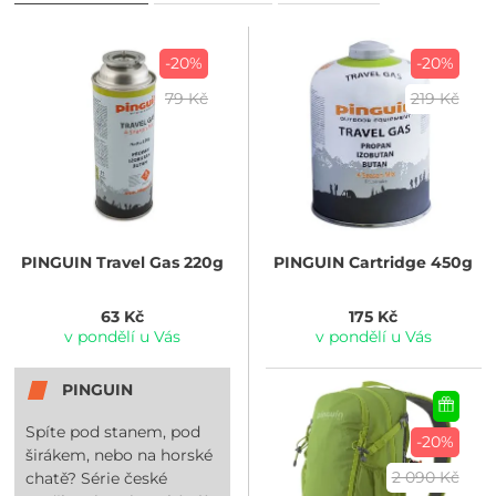
-20%
-20%
79 Kč
219 Kč
PINGUIN
Travel Gas 220g
PINGUIN
Cartridge 450g
63 Kč
175 Kč
v pondělí u Vás
v pondělí u Vás
PINGUIN
Spíte pod stanem, pod
-20%
širákem, nebo na horské
2 090 Kč
chatě? Série české