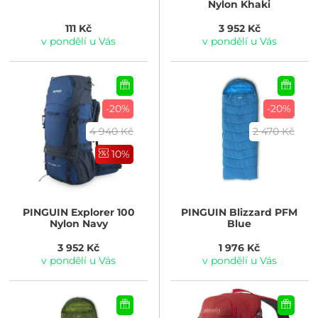
Nylon Khaki
111 Kč
3 952 Kč
v pondělí u Vás
v pondělí u Vás
-20%
-20%
4 940 Kč
2 470 Kč
10%
PINGUIN
Explorer 100
PINGUIN
Blizzard PFM
Nylon Navy
Blue
3 952 Kč
1 976 Kč
v pondělí u Vás
v pondělí u Vás