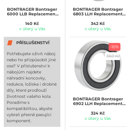
BONTRAGER
Bontrager
BONTRAGER
Bontrager
6000 LLB Replacement
6803 LLH Replacement
Hub Bearing
Hub Bearing
140 Kč
342 Kč
v úterý u Vás
v úterý u Vás
PŘÍSLUŠENSTVÍ
-10%
Potřebujete oživit náboj
360 Kč
nebo ho přizpůsobit jiné
ose? V příslušenství k
nábojům najdete
náhradní koncovky,
redukce, ložiska i drobné
díly, které prodlouží
životnost vašeho kola.
BONTRAGER
Bontrager
Poradíme s
6902 LLH Replacement
Hub Bearing
kompatibilitou, abyste
324 Kč
vybrali přesně pasující
v úterý u Vás
komponent.