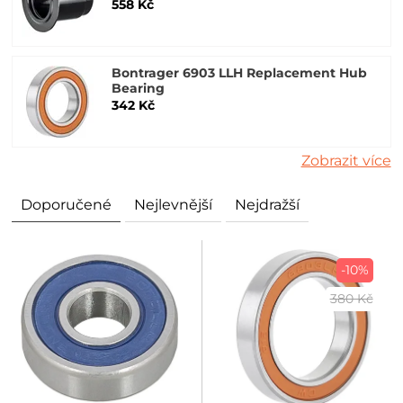
558 Kč
Bontrager 6903 LLH Replacement Hub
Bearing
342 Kč
Zobrazit více
Doporučené
Nejlevnější
Nejdražší
-10%
380 Kč