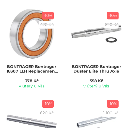
-10%
-10%
420 Kč
620 Kč
BONTRAGER
Bontrager
BONTRAGER
Bontrager
18307 LLH Replacement
Duster Elite Thru Axle
Hub Bearing
378 Kč
558 Kč
v úterý u Vás
v úterý u Vás
-10%
-10%
620 Kč
1 100 Kč