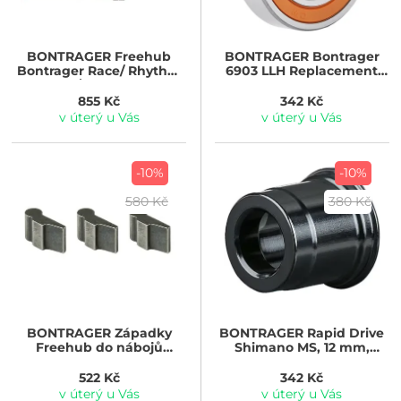
BONTRAGER
Freehub
BONTRAGER
Bontrager
Bontrager Race/ Rhythm
6903 LLH Replacement
Comp/Duster Elite,
Hub Bearing
9/10rychlost -prumyslová
855 Kč
342 Kč
lož
v úterý u Vás
v úterý u Vás
-10%
-10%
580 Kč
380 Kč
BONTRAGER
Západky
BONTRAGER
Rapid Drive
Freehub do nábojů
Shimano MS, 12 mm,
Bontrager Rapid Drive 108
pravá strana
522 Kč
342 Kč
v úterý u Vás
v úterý u Vás