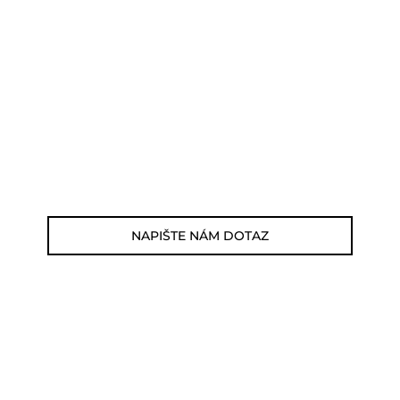
POTŘEBUJETE PORADIT?
Můžete nám zavolat, napsat email nebo
nám napsat dotaz viz odkaz níže.
Zákaznická linka: 564 565 000 (Po-Pá 9-
17h)
E-mail: jsme@outdoorweb.cz
NAPIŠTE NÁM DOTAZ