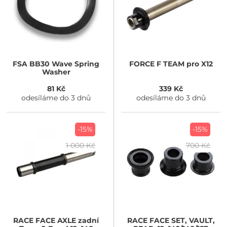
FSA
BB30 Wave Spring
FORCE
F TEAM pro X12
Washer
81 Kč
339 Kč
odesíláme do 3 dnů
odesíláme do 3 dnů
-15%
-15%
1 000 Kč
700 Kč
RACE FACE
AXLE zadní
RACE FACE
SET, VAULT,