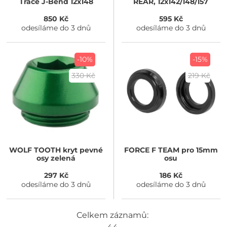
Trace J-Bend 12x148
REAR, 12x142/148/157
850 Kč
595 Kč
odesíláme do 3 dnů
odesíláme do 3 dnů
-10%
-15%
330 Kč
219 Kč
WOLF TOOTH
kryt pevné
FORCE
F TEAM pro 15mm
osy zelená
osu
297 Kč
186 Kč
odesíláme do 3 dnů
odesíláme do 3 dnů
Celkem záznamů: