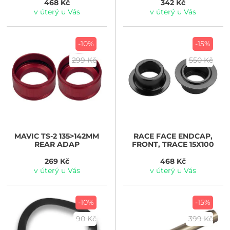
468 Kč
342 Kč
v úterý u Vás
v úterý u Vás
-10%
-15%
299 Kč
550 Kč
MAVIC
TS-2 135>142MM
RACE FACE
ENDCAP,
REAR ADAP
FRONT, TRACE 15X100
269 Kč
468 Kč
v úterý u Vás
v úterý u Vás
-10%
-15%
90 Kč
399 Kč