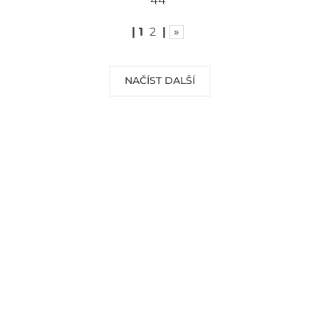
44
|
1
2
|
»
NAČÍST DALŠÍ
DOPRAVA ZDARMA
Vaše objednávky od 999 Kč v ČR a SR
Vám dopravíme ZDARMA.