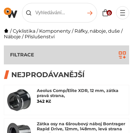
0
/
Cyklistika
/
Komponenty
/
Ráfky, náboje, duše
/
Náboje
/
Příslušenství
FILTRACE
NEJPRODÁVANĚJŠÍ
Aeolus Comp/Elite XDR, 12 mm, zátka
pravá strana,
342 Kč
Zátka osy na 6šroubový náboj Bontrager
Rapid Drive, 12mm, 148mm, levá strana