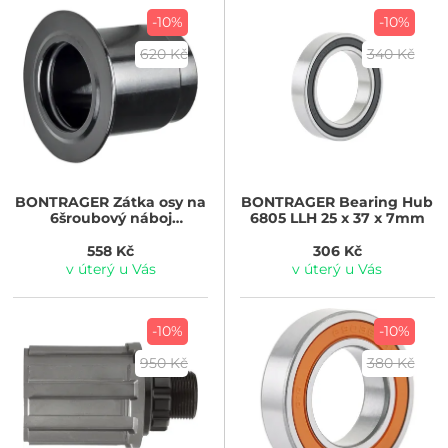
-10%
-10%
620 Kč
340 Kč
BONTRAGER
Zátka osy na
BONTRAGER
Bearing Hub
6šroubový náboj
6805 LLH 25 x 37 x 7mm
Bontrager Rapid Drive,
12mm, 148mm, levá strana
558 Kč
306 Kč
v úterý u Vás
v úterý u Vás
-10%
-10%
950 Kč
380 Kč