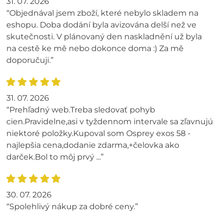
31. 07. 2026
“Objednával jsem zboží, které nebylo skladem na
eshopu. Doba dodání byla avizována delší než ve
skutečnosti. V plánovaný den naskladnění už byla
na cestě ke mě nebo dokonce doma :) Za mě
doporučuji.”
31. 07. 2026
“Prehľadný web.Treba sledovať pohyb
cien.Pravidelne,asi v tyždennom intervale sa zľavnujú
niektoré položky.Kupoval som Osprey exos 58 -
najlepšia cena,dodanie zdarma,+čelovka ako
darček.Bol to môj prvý ...”
30. 07. 2026
“Spolehlivý nákup za dobré ceny.”