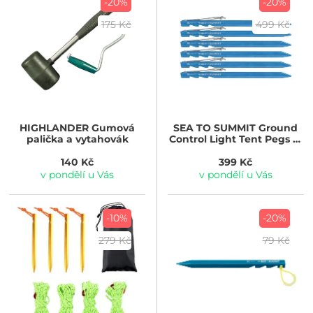
-20%
-20%
175 Kč
499 Kč
HIGHLANDER
Gumová
SEA TO SUMMIT
Ground
palička a vytahovák
Control Light Tent Pegs (6
Pack), Blue
140 Kč
399 Kč
v pondělí u Vás
v pondělí u Vás
-10%
-20%
279 Kč
79 Kč