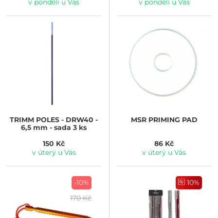
v pondělí u Vás
v pondělí u Vás
TRIMM
POLES - DRW40 -
MSR
PRIMING PAD
6,5 mm - sada 3 ks
150 Kč
86 Kč
v úterý u Vás
v úterý u Vás
-10%
10%
170 Kč