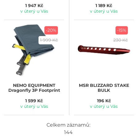
1 947 Kč
1 189 Kč
v úterý u Vás
v úterý u Vás
-20%
-15%
1 999 Kč
230 Kč
NEMO EQUIPMENT
MSR
BLIZZARD STAKE
Dragonfly 3P Footprint
BULK
1 599 Kč
196 Kč
v úterý u Vás
v úterý u Vás
Celkem záznamů:
144