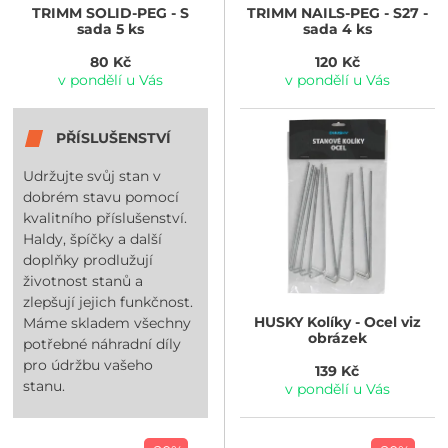
TRIMM
SOLID-PEG - S
TRIMM
NAILS-PEG - S27 -
sada 5 ks
sada 4 ks
80 Kč
120 Kč
v pondělí u Vás
v pondělí u Vás
PŘÍSLUŠENSTVÍ
Udržujte svůj stan v
dobrém stavu pomocí
kvalitního příslušenství.
Haldy, špíčky a další
doplňky prodlužují
životnost stanů a
zlepšují jejich funkčnost.
HUSKY
Kolíky - Ocel viz
Máme skladem všechny
obrázek
potřebné náhradní díly
pro údržbu vašeho
139 Kč
stanu.
v pondělí u Vás