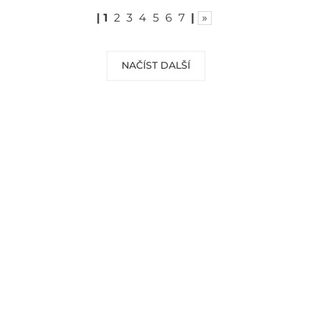
|
1
2
3
4
5
6
7
|
»
NAČÍST DALŠÍ
DOPRAVA ZDARMA
Vaše objednávky od 999 Kč v ČR a SR
Vám dopravíme ZDARMA.