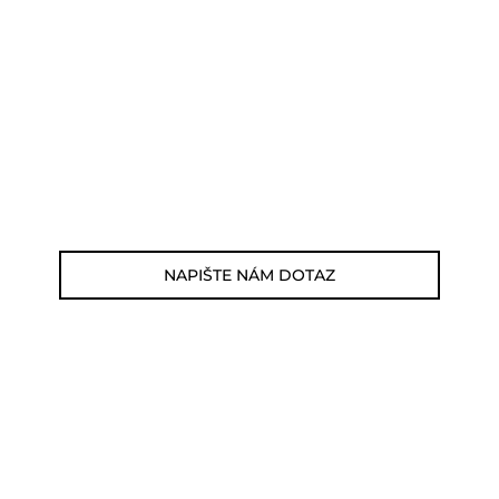
POTŘEBUJETE PORADIT?
Můžete nám zavolat, napsat email nebo
nám napsat dotaz viz odkaz níže.
Zákaznická linka: 564 565 000 (Po-Pá 9-
17h)
E-mail: jsme@outdoorweb.cz
NAPIŠTE NÁM DOTAZ