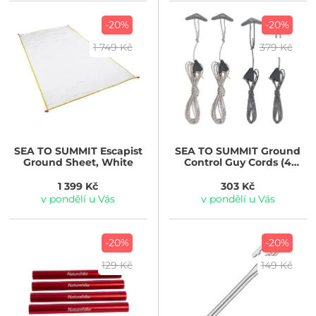
-20%
-20%
1 749 Kč
379 Kč
SEA TO SUMMIT
Escapist
SEA TO SUMMIT
Ground
Ground Sheet, White
Control Guy Cords (4
Pack) Dark Grey
1 399 Kč
303 Kč
v pondělí u Vás
v pondělí u Vás
-20%
-20%
129 Kč
149 Kč