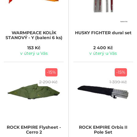
WARMPEACE
KOLÍK
HUSKY
FIGHTER dural set
STANOVÝ - Y (balení 6 ks)
153 Kč
2 400 Kč
v úterý u Vás
v úterý u Vás
-15%
-15%
2 290 Kč
1 399 Kč
ROCK EMPIRE
Flysheet -
ROCK EMPIRE
Orbis II
Cerro 2
Pole Set