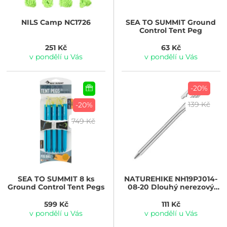
NILS
Camp NC1726
SEA TO SUMMIT
Ground
Control Tent Peg
251 Kč
63 Kč
v pondělí u Vás
v pondělí u Vás
-20%
139 Kč
-20%
749 Kč
SEA TO SUMMIT
8 ks
NATUREHIKE
NH19PJ014-
Ground Control Tent Pegs
08-20 Dlouhý nerezový
stanový kolík - 20 cm
599 Kč
111 Kč
v pondělí u Vás
v pondělí u Vás