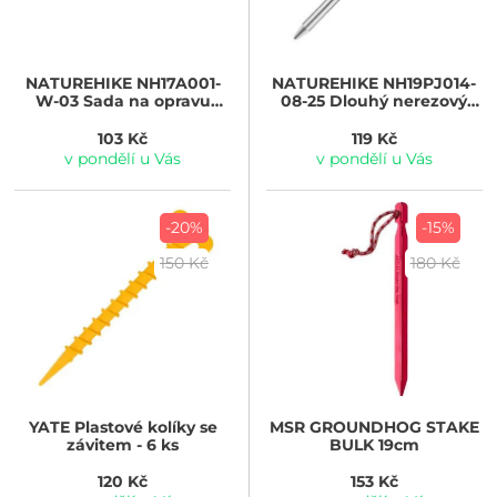
NATUREHIKE
NH17A001-
NATUREHIKE
NH19PJ014-
W-03 Sada na opravu
08-25 Dlouhý nerezový
tyček stanu (4 kusy)
stanový kolík - 25 cm
103 Kč
119 Kč
v pondělí u Vás
v pondělí u Vás
-20%
-15%
150 Kč
180 Kč
YATE
Plastové kolíky se
MSR
GROUNDHOG STAKE
závitem - 6 ks
BULK 19cm
120 Kč
153 Kč