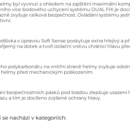
helmy byl vyvinut s ohledem na zajištění maximální kom
tního více bodového uchycení systému DUAL FIX je doc
razně zvyšuje celková bezpečnost. Ovládání systému jedn
tivní.
odšívka s úpravou Soft Sense poskytuje extra hřejivý a př
příjemý na dotek a tvoří izolační vrstvu chránící hlavu p
ho polykarbonátu na vnitřní straně helmy zvyšuje odoln
ádro helmy před mechanickým poškozením.
ní bezpečnostních pásků pod bradou zlepšuje usazení h
azu a tím je docíleno zvýšené ochrany hlavy.
 se nachází v kategoriích: