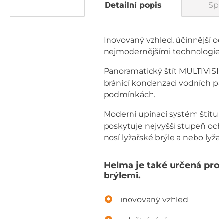
Detailní popis
Sp
Inovovaný vzhled, účinnější 
nejmodernějšími technologiem
Panoramatický štít MULTIVI
bránící kondenzaci vodních p
podmínkách.
Moderní upínací systém štít
poskytuje nejvyšší stupeň och
nosí lyžařské brýle a nebo lyž
Helma je také určená pro 
brýlemi.
inovovaný vzhled