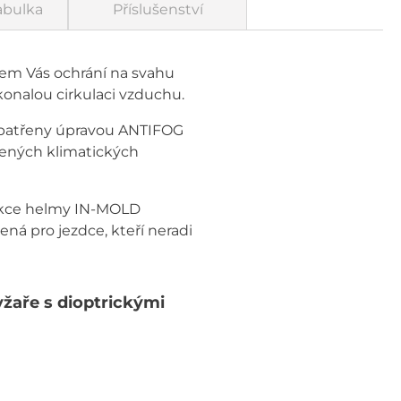
abulka
Příslušenství
tem Vás ochrání na svahu
konalou cirkulaci vzduchu.
opatřeny úpravou ANTIFOG
šených klimatických
rukce helmy IN-MOLD
ná pro jezdce, kteří neradi
yžaře s dioptrickými