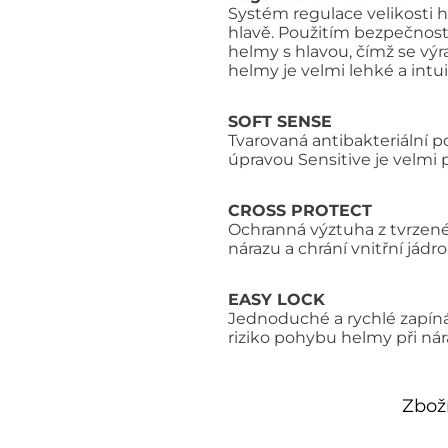
Systém regulace velikosti 
hlavě. Použitím bezpečnos
helmy s hlavou, čímž se vý
helmy je velmi lehké a intui
SOFT SENSE
Tvarovaná antibakteriální p
úpravou Sensitive je velmi 
CROSS PROTECT
Ochranná výztuha z tvrzené
nárazu a chrání vnitřní j
EASY LOCK
Jednoduché a rychlé zapíná
riziko pohybu helmy při nár
Zboží