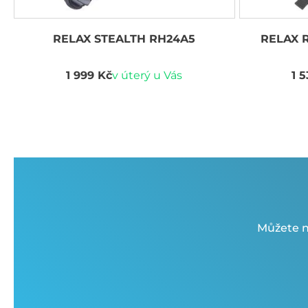
RELAX STEALTH RH24A5
RELAX 
1 999 Kč
v úterý u Vás
1 
Můžete n