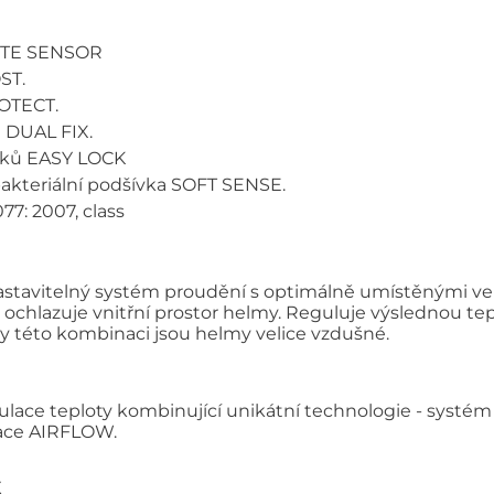
HITE SENSOR
ST.
OTECT.
 DUAL FIX.
sků EASY LOCK
akteriální podšívka SOFT SENSE.
77: 2007, class
 nastavitelný systém proudění s optimálně umístěnými ve
 ochlazuje vnitřní prostor helmy. Reguluje výslednou tepl
ky této kombinaci jsou helmy velice vzdušné.
ulace teploty kombinující unikátní technologie - systém
ilace AIRFLOW.
X