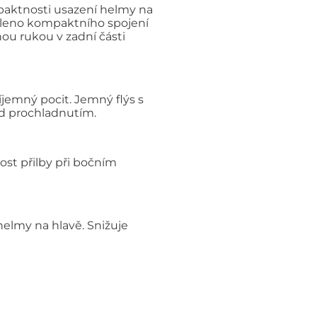
paktnosti usazení helmy na
íleno kompaktního spojení
ou rukou v zadní části
íjemný pocit. Jemný flýs s
řed prochladnutím.
ost přilby při bočním
elmy na hlavě. Snižuje