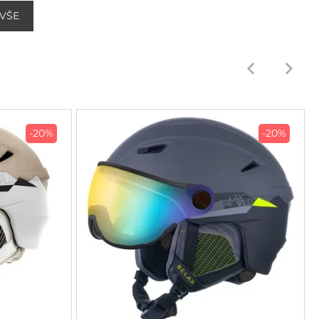
 VŠE
-20%
-20%