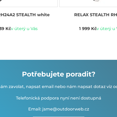
RH24A2 STEALTH white
RELAX STEALTH R
539 Kč
v úterý u Vás
1 999 Kč
v úterý u
Potřebujete poradit?
ám zavolat, napsat email nebo nám napsat dotaz viz od
Telefonická podpora nyní není dostupná
Email: jsme@outdoorweb.cz