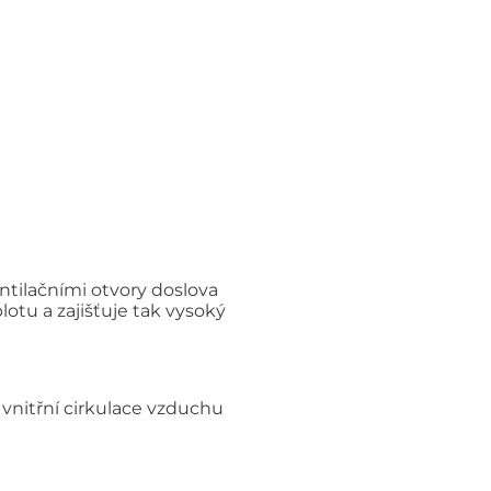
ntilačními otvory doslova
otu a zajišťuje tak vysoký
 vnitřní cirkulace vzduchu