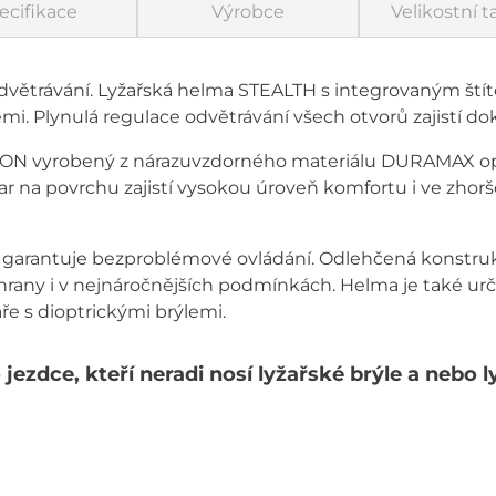
ecifikace
Výrobce
Velikostní t
odvětrávání. Lyžařská helma STEALTH s integrovaným ští
i. Plynulá regulace odvětrávání všech otvorů zajistí do
SION vyrobený z nárazuvzdorného materiálu DURAMAX 
ar na povrchu zajistí vysokou úroveň komfortu i ve zhor
u garantuje bezproblémové ovládání. Odlehčená konst
rany i v nejnáročnějších podmínkách. Helma je také urče
aře s dioptrickými brýlemi.
jezdce, kteří neradi nosí lyžařské brýle a nebo l