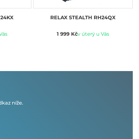
H24KX
RELAX STEALTH RH24QX
 Vás
1 999 Kč
v úterý u Vás
kaz níže.