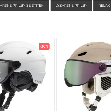
AŘSKÉ PŘILBY SE ŠTÍTEM
LYŽAŘSKÉ PŘILBY
RELAX
-30%