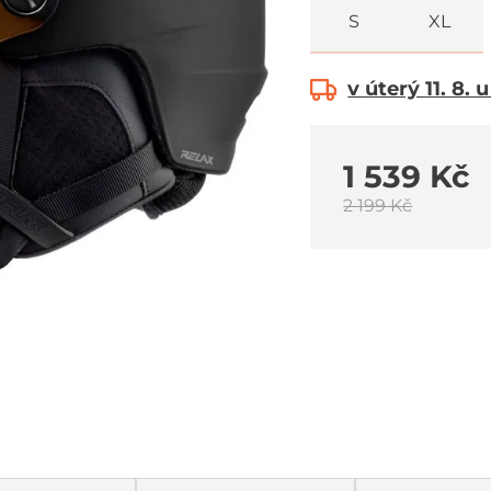
S
XL
v úterý 11. 8. 
1 539 Kč
2 199 Kč