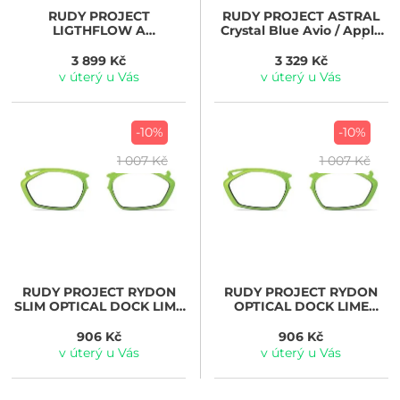
RUDY PROJECT
RUDY PROJECT
ASTRAL
LIGTHFLOW A
Crystal Blue Avio / Apple
RPSP820A18-0000
Green Fade Gloss /
Multilaser Yellow
3 899 Kč
3 329 Kč
v úterý u Vás
v úterý u Vás
-10%
-10%
1 007 Kč
1 007 Kč
RUDY PROJECT
RYDON
RUDY PROJECT
RYDON
SLIM OPTICAL DOCK LIME
OPTICAL DOCK LIME
MATTE RPFR54OD27
MATTE RPFR79OD27
green
green
906 Kč
906 Kč
v úterý u Vás
v úterý u Vás