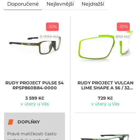
Doporučené
Nejlevnější
Nejdražší
-10%
-10%
3 999 Kč
810 Kč
RUDY PROJECT
PULSE 54
RUDY PROJECT
VULCAN
RPSP860B84-0000
LIME SHAPE A 56 / 32
RPFR480023A GREEN
3 599 Kč
729 Kč
v úterý u Vás
v úterý u Vás
DOPLŇKY
Právě maličkosti často