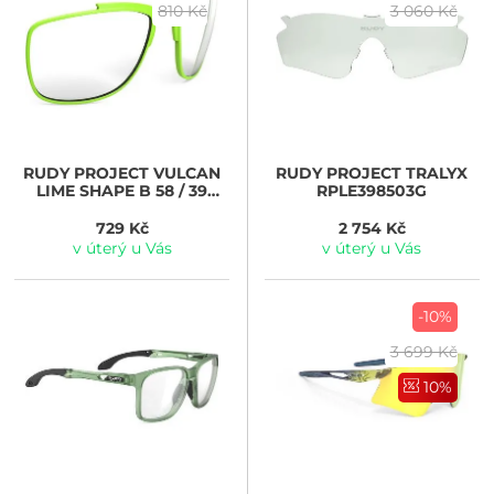
810 Kč
3 060 Kč
RUDY PROJECT
VULCAN
RUDY PROJECT
TRALYX
LIME SHAPE B 58 / 39
RPLE398503G
RPFR480023B GREEN
729 Kč
2 754 Kč
v úterý u Vás
v úterý u Vás
-10%
3 699 Kč
10%