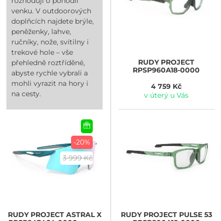
rozhodují o pohodlí
venku. V outdoorových
doplňcích najdete brýle,
peněženky, lahve,
ručníky, nože, svítilny i
trekové hole – vše
RUDY PROJECT
přehledně roztříděné,
RPSP960A18-0000
abyste rychle vybrali a
mohli vyrazit na hory i
4 759 Kč
na cesty.
v úterý u Vás
-20%
3 999 Kč
RUDY PROJECT
ASTRAL X
RUDY PROJECT
PULSE 53