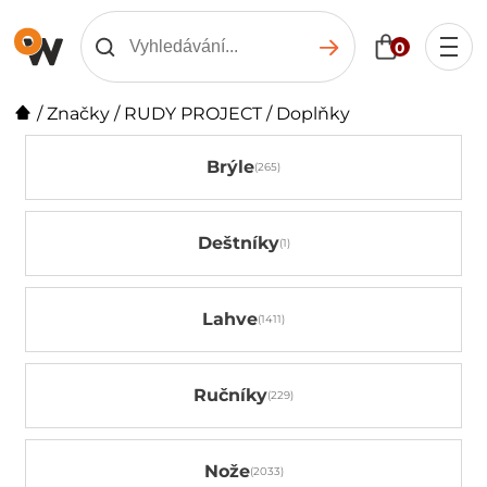
0
/
Značky
/
RUDY PROJECT
/
Doplňky
Brýle
Deštníky
Lahve
Ručníky
Nože