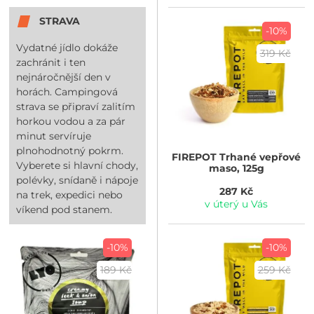
STRAVA
-10%
Vydatné jídlo dokáže
319 Kč
zachránit i ten
nejnáročnější den v
horách. Campingová
strava se připraví zalitím
horkou vodou a za pár
minut servíruje
plnohodnotný pokrm.
FIREPOT
Trhané vepřové
Vyberete si hlavní chody,
maso, 125g
polévky, snídaně i nápoje
287 Kč
na trek, expedici nebo
v úterý u Vás
víkend pod stanem.
-10%
-10%
189 Kč
259 Kč