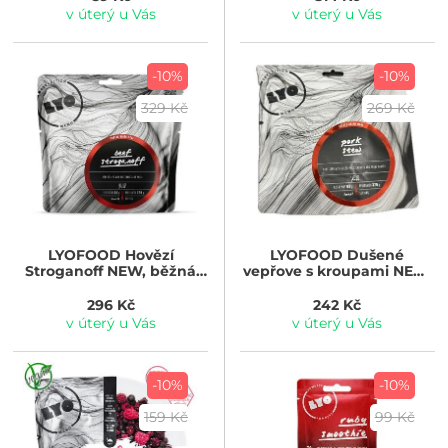
v úterý u Vás
v úterý u Vás
-10%
-10%
329 Kč
269 Kč
LYOFOOD
Hovězí
LYOFOOD
Dušené
Stroganoff NEW, běžná
vepřove s kroupami NEW,
porce 370g
běžná porce 370g
296 Kč
242 Kč
v úterý u Vás
v úterý u Vás
-10%
-10%
159 Kč
99 Kč