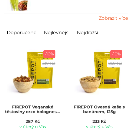
Zobrazit více
Doporučené
Nejlevnější
Nejdražší
-10%
-10%
319 Kč
259 Kč
FIREPOT
Veganské
FIREPOT
Ovesná kaše s
těstoviny orzo bolognese,
banánem, 125g
135g
287 Kč
233 Kč
v úterý u Vás
v úterý u Vás