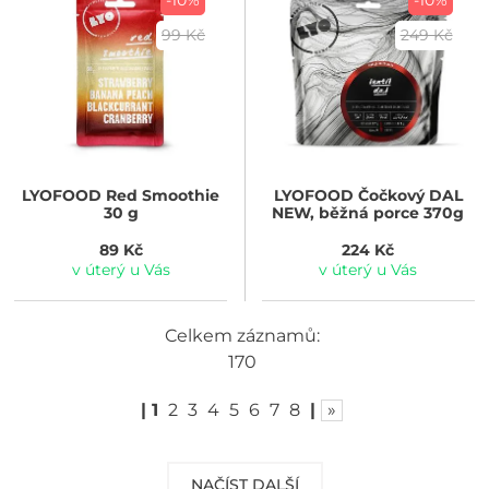
99 Kč
249 Kč
LYOFOOD
Red Smoothie
LYOFOOD
Čočkový DAL
30 g
NEW, běžná porce 370g
89 Kč
224 Kč
v úterý u Vás
v úterý u Vás
Celkem záznamů:
170
|
1
2
3
4
5
6
7
8
|
»
NAČÍST DALŠÍ