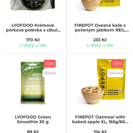
LYOFOOD
Krémová
FIREPOT
Ovesná kaše s
pórková polévka s cibulí,
pečeným jablkem REG,
sýrem Pecoríno a cizrnou
525g/500 kcal
NEW, běžná porce 370g
170 Kč
233 Kč
v úterý u Vás
v úterý u Vás
-10%
-10%
99 Kč
349 Kč
LYOFOOD
Green
FIREPOT
Oatmeal with
Smoothie 30 g
baked apple XL, 165g/660
kcal
89 Kč
314 Kč