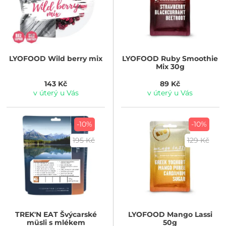
LYOFOOD
Wild berry mix
LYOFOOD
Ruby Smoothie
Mix 30g
143 Kč
89 Kč
v úterý u Vás
v úterý u Vás
-10%
-10%
195 Kč
129 Kč
TREK'N EAT
Švýcarské
LYOFOOD
Mango Lassi
müsli s mlékem
50g