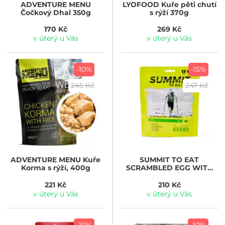
ADVENTURE MENU
LYOFOOD
Kuře pěti chutí
Čočkový Dhal 350g
s rýží 370g
170 Kč
269 Kč
v úterý u Vás
v úterý u Vás
-10%
-15%
245 Kč
247 Kč
ADVENTURE MENU
Kuře
SUMMIT TO EAT
Korma s rýží, 400g
SCRAMBLED EGG WITH
CHEESE 87g/454kcal
221 Kč
210 Kč
v úterý u Vás
v úterý u Vás
-10%
-10%