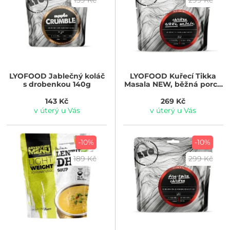
159 Kč
299 Kč
LYOFOOD
Jablečný koláč
LYOFOOD
Kuřecí Tikka
s drobenkou 140g
Masala NEW, běžná porce
370g
143 Kč
269 Kč
v úterý u Vás
v úterý u Vás
-10%
-10%
189 Kč
299 Kč