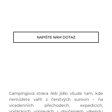
Zákaznická linka: 564 565 000 (Po-Pá 9-
17h)
E-mail: jsme@outdoorweb.cz
NAPIŠTE NÁM DOTAZ
Campingová strava řeší jídlo všude tam, kde
nemůžete vařit z čerstvých surovin – na
vícedenních přechodech, expedicích,
vodáckých výpravách i obyčejném víkendu