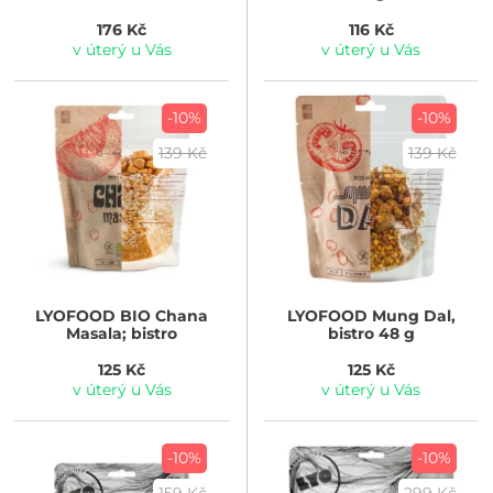
176 Kč
116 Kč
v úterý u Vás
v úterý u Vás
-10%
-10%
139 Kč
139 Kč
LYOFOOD
BIO Chana
LYOFOOD
Mung Dal,
Masala; bistro
bistro 48 g
125 Kč
125 Kč
v úterý u Vás
v úterý u Vás
-10%
-10%