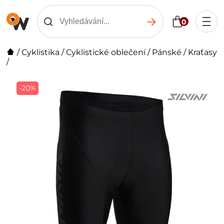
0
/
Cyklistika
/
Cyklistické oblečení
/
Pánské
/
Kraťasy
/
-20%