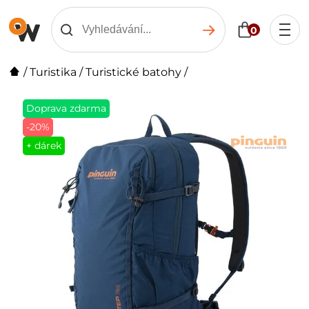
0
/
Turistika
/
Turistické batohy
/
Doprava zdarma
-20%
+ dárek