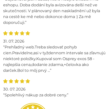
eshopu. Doba dodání byla avizována delší než ve
skutečnosti. V plánovaný den naskladnění už byla
na cestě ke mě nebo dokonce doma :) Za mě
doporučuji.”
31. 07. 2026
“Prehľadný web.Treba sledovať pohyb
cien.Pravidelne,asi v tyždennom intervale sa zľavnujú
niektoré položky.Kupoval som Osprey exos 58 -
najlepšia cena,dodanie zdarma,+čelovka ako
darček.Bol to môj prvý ...”
30. 07. 2026
“Spolehlivý nákup za dobré ceny.”