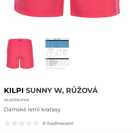
KILPI
SUNNY W, RŮŽOVÁ
ML0031KIPNK
dámské letní kraťasy
0 hodnocení