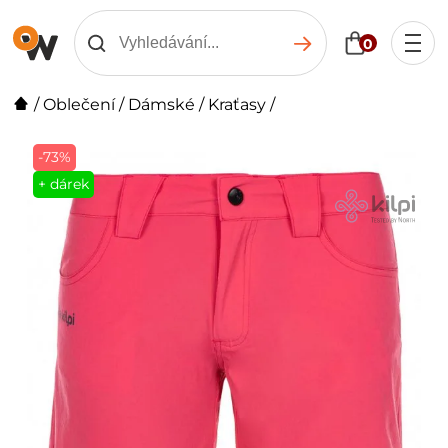
0
/
Oblečení
/
Dámské
/
Kraťasy
/
-73%
+ dárek