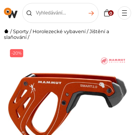
0
/
Sporty
/
Horolezecké vybavení
/
Jištění a
slaňování
/
-20%