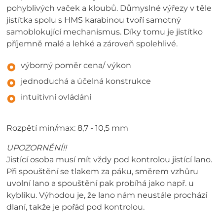
pohyblivých vaček a kloubů. Důmyslné výřezy v těle
jistítka spolu s HMS karabinou tvoří samotný
samoblokující mechanismus. Díky tomu je jistítko
příjemně malé a lehké a zároveň spolehlivé.
výborný poměr cena/ výkon
jednoduchá a účelná konstrukce
intuitivní ovládání
Rozpětí min/max: 8,7 - 10,5 mm
UPOZORNĚNÍ!!
Jistící osoba musí mít vždy pod kontrolou jistící lano.
Při spouštění se tlakem za páku, směrem vzhůru
uvolní lano a spouštění pak probíhá jako např. u
kyblíku. Výhodou je, že lano nám neustále prochází
dlaní, takže je pořád pod kontrolou.