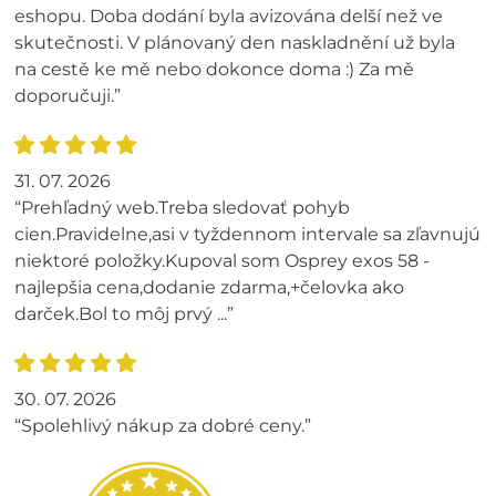
eshopu. Doba dodání byla avizována delší než ve
skutečnosti. V plánovaný den naskladnění už byla
na cestě ke mě nebo dokonce doma :) Za mě
doporučuji.”
31. 07. 2026
“Prehľadný web.Treba sledovať pohyb
cien.Pravidelne,asi v tyždennom intervale sa zľavnujú
niektoré položky.Kupoval som Osprey exos 58 -
najlepšia cena,dodanie zdarma,+čelovka ako
darček.Bol to môj prvý ...”
30. 07. 2026
“Spolehlivý nákup za dobré ceny.”