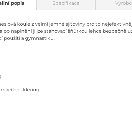
ilní popis
Specifikace
Výrobc
siová koule z velmi jemné sjíťoviny pro to nejefektivně
 po naplnění ji lze stahovací šňůrkou lehce bezpečně uz
cí použití a gymnastiku.
ě
domácí bouldering