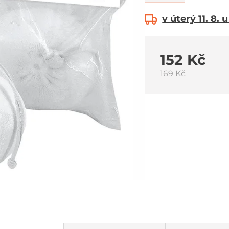
v úterý 11. 8. 
152 Kč
169 Kč