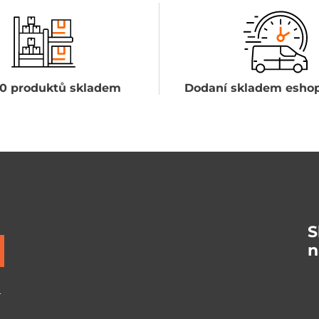
0 produktů skladem
Dodaní skladem eshop
S
n
ů