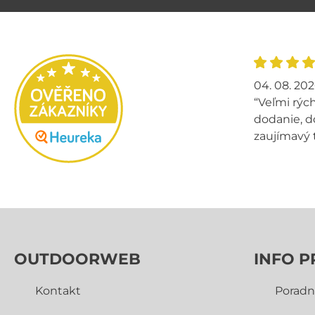
04. 08. 20
“Veľmi rých
dodanie, d
zaujímavý 
OUTDOORWEB
INFO P
Kontakt
Poradn