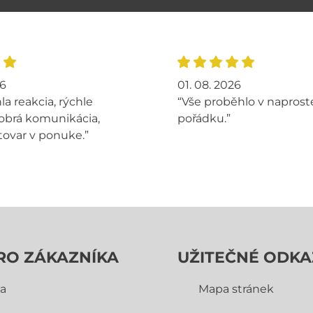
26
01. 08. 2026
la reakcia, rýchle
“Vše proběhlo v napros
obrá komunikácia,
pořádku.”
tovar v ponuke.”
RO ZÁKAZNÍKA
UŽITEČNÉ ODKA
a
Mapa stránek