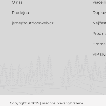
O nás
Vrácen
Prodejna
Doprav
jsme@outdoorweb.cz
Nejčast
Proč n
Hroma
VIP kl
Copyright © 2025 | Všechna práva vyhrazena.