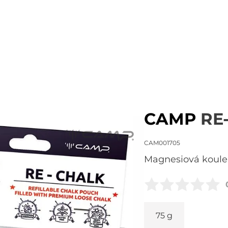
CAMP
RE
CAM001705
magnesiová koule
75 g