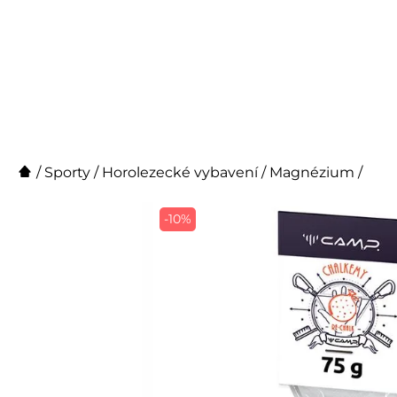
/
Sporty
/
Horolezecké vybavení
/
Magnézium
/
-10%