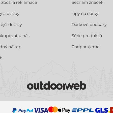
í zboží a reklamace
Seznam značek
y a platby
Tipy na dárky
ější dotazy
Dárkové poukazy
akupovat u nás
Série produktů
dný nákup
Podporujeme
ub