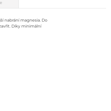
e
jší nabrání magnesia. Do
avřít. Díky minimální