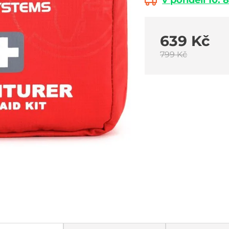
v pondělí 10. 8
639 Kč
799 Kč