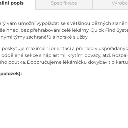
ilní popis
Specifikace
Výrobc
rý vám umožní vypořádat se s většinou běžných zranění a
e hned, bez přehrabování celé lékárny. Quick Find Syst
nými týmy záchranářů a horské služby.
poskytuje maximální orientaci a přehled v uspořádaných
i oddělené sekce s náplastmi, krytím, obvazy, atd. Rozbal
ho poutka. Doporučujeme lékárničku dovybavit o kartu na
 položek):