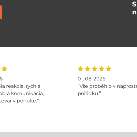
S
n
ů
26
01. 08. 2026
la reakcia, rýchle
“Vše proběhlo v napros
obrá komunikácia,
pořádku.”
tovar v ponuke.”