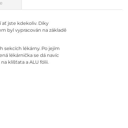
e
ť jste kdekoliv. Díky
em byl vypracován na základě
 sekcích lékárny. Po jejím
ená lékárnička se dá navíc
 klíšťata a ALU fólii.