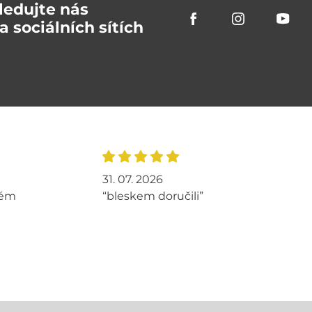
ledujte nás
a sociálních sítích
31. 07. 2026
tém
“bleskem doručili”