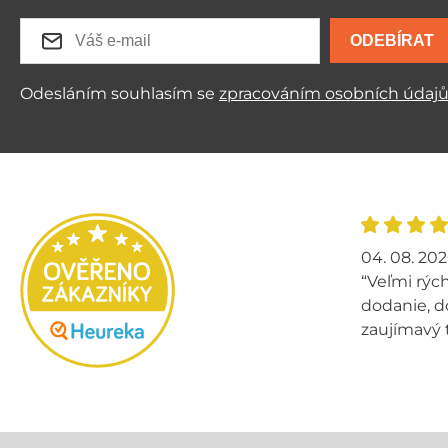
ODEBÍRAT
Odesláním souhlasím se
zpracováním osobních údaj
04. 08. 20
“Veľmi rých
dodanie, d
zaujímavý 