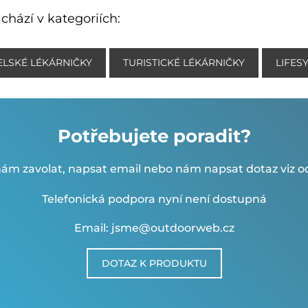
chází v kategoriích:
LSKÉ LÉKÁRNIČKY
TURISTICKÉ LÉKÁRNIČKY
LIFES
Potřebujete poradit?
ám zavolat, napsat email nebo nám napsat dotaz viz od
Telefonická podpora nyní není dostupná
Email: jsme@outdoorweb.cz
DOTAZ K PRODUKTU