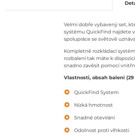
Deta
Velmi dobře vybavený set, kte
systému QuickFind najdete vš
spolupráce se světově uznáva
Kompletně rozkládací systém 
rozbalení tak máte k dispozic
snadno zavěsit pomocí vnitřní
Vlastnosti, obsah balení (29
QuickFind System
Nízká hmotnost
Snadné otevírání
Odolnost proti vlhkosti