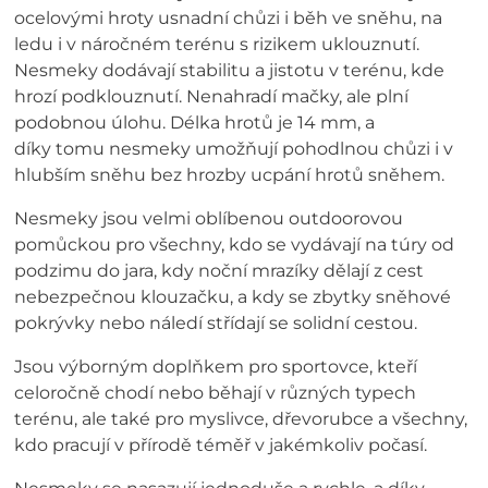
ocelovými hroty usnadní chůzi i běh ve sněhu, na
ledu i v náročném terénu s rizikem uklouznutí.
Nesmeky dodávají stabilitu a jistotu v terénu, kde
hrozí podklouznutí. Nenahradí mačky, ale plní
podobnou úlohu. Délka hrotů je 14 mm, a
díky tomu nesmeky umožňují pohodlnou chůzi i v
hlubším sněhu bez hrozby ucpání hrotů sněhem.
Nesmeky jsou velmi oblíbenou outdoorovou
pomůckou pro všechny, kdo se vydávají na túry od
podzimu do jara, kdy noční mrazíky dělají z cest
nebezpečnou klouzačku, a kdy se zbytky sněhové
pokrývky nebo náledí střídají se solidní cestou.
Jsou výborným doplňkem pro sportovce, kteří
celoročně chodí nebo běhají v různých typech
terénu, ale také pro myslivce, dřevorubce a všechny,
kdo pracují v přírodě téměř v jakémkoliv počasí.