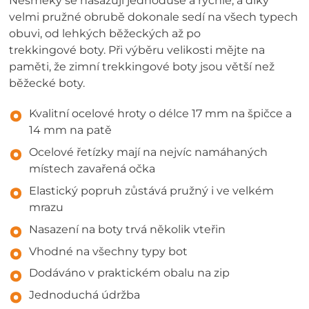
Nesmeky se nasazují jednoduše a rychle, a díky
velmi pružné obrubě dokonale sedí na všech typech
obuvi, od lehkých běžeckých až po
trekkingové boty. Při výběru velikosti mějte na
paměti, že zimní trekkingové boty jsou větší než
běžecké boty.
Kvalitní ocelové hroty o délce 17 mm na špičce a
14 mm na patě
Ocelové řetízky mají na nejvíc namáhaných
místech zavařená očka
Elastický popruh zůstává pružný i ve velkém
mrazu
Nasazení na boty trvá několik vteřin
Vhodné na všechny typy bot
Dodáváno v praktickém obalu na zip
Jednoduchá údržba