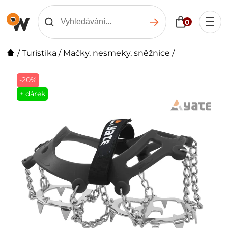
0
/
Turistika
/
Mačky, nesmeky, sněžnice
/
-20%
+ dárek