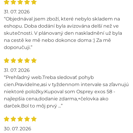
31. 07. 2026
“Objednával jsem zboží, které nebylo skladem na
eshopu. Doba dodání byla avizována delší než ve
skutečnosti. V plánovaný den naskladnění už byla
na cestě ke mě nebo dokonce doma :) Za mě
doporučuji.”
31. 07. 2026
“Prehľadný web.Treba sledovať pohyb
cien.Pravidelne,asi v tyždennom intervale sa zľavnujú
niektoré položky.Kupoval som Osprey exos 58 -
najlepšia cena,dodanie zdarma,+čelovka ako
darček.Bol to môj prvý ...”
30. 07. 2026