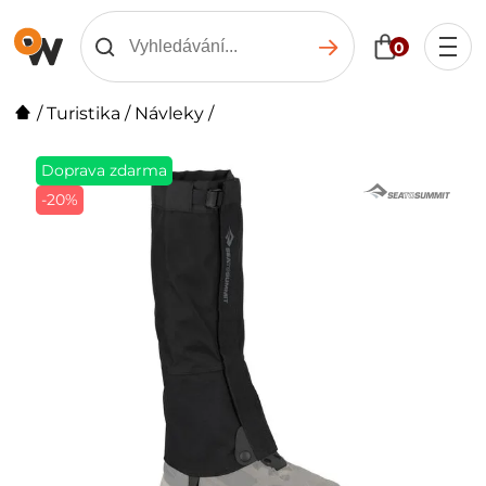
0
/
Turistika
/
Návleky
/
Doprava zdarma
-20%