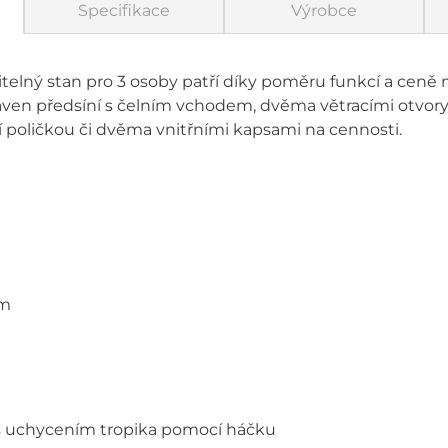
Specifikace
Výrobce
itelný stan pro 3 osoby patří díky poměru funkcí a ceně 
ven předsíní s čelním vchodem, dvěma větracími otvory
í poličkou či dvěma vnitřními kapsami na cennosti.
em
 s uchycením tropika pomocí háčku