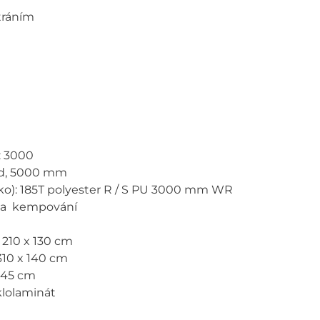
tráním
: 3000
ord, 5000 mm
piko): 185T polyester R / S PU 3000 mm WR
ka a kempování
 210 x 130 cm
310 x 140 cm
 45 cm
klolaminát