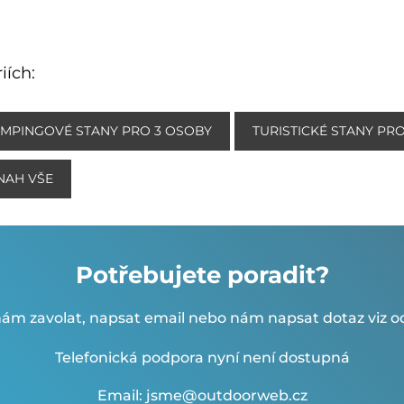
iích:
MPINGOVÉ STANY PRO 3 OSOBY
TURISTICKÉ STANY PR
NAH VŠE
Potřebujete poradit?
ám zavolat, napsat email nebo nám napsat dotaz viz od
Telefonická podpora nyní není dostupná
Email: jsme@outdoorweb.cz