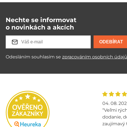
Nechte se informovat
o novinkách a akcích
ODEBÍRAT
Odesláním souhlasím se
zpracováním osobních údaj
04. 08. 20
“Veľmi rých
dodanie, d
zaujímavý 