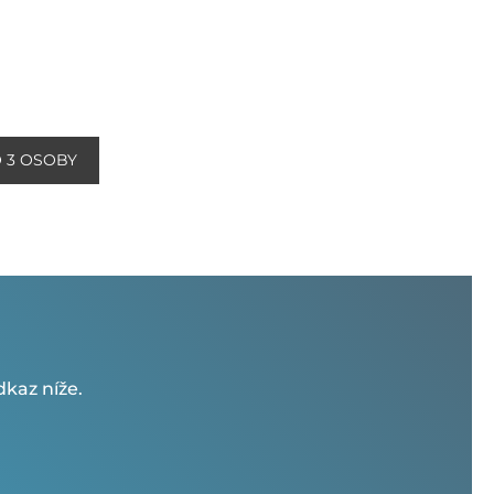
O 3 OSOBY
kaz níže.