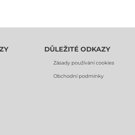
ZY
DŮLEŽITÉ ODKAZY
Zásady používání cookies
Obchodní­ podmínky