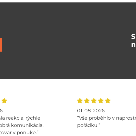
S
n
ů
26
01. 08. 2026
la reakcia, rýchle
“Vše proběhlo v napros
obrá komunikácia,
pořádku.”
tovar v ponuke.”