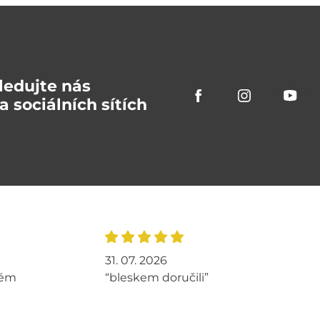
ledujte nás
a sociálních sítích
31. 07. 2026
tém
“bleskem doručili”