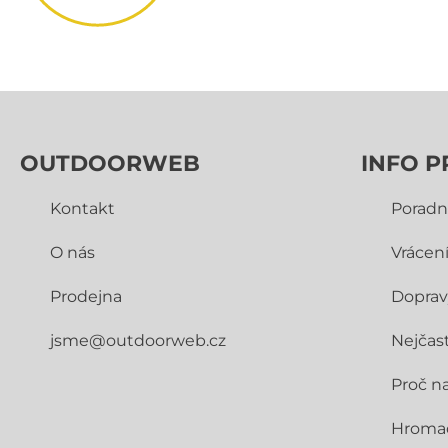
OUTDOORWEB
INFO P
Kontakt
Poradn
O nás
Vrácen
Prodejna
Doprav
jsme@outdoorweb.cz
Nejčast
Proč n
Hroma