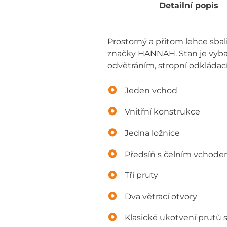
Detailní popis
Prostorný a přitom lehce sbal
značky HANNAH. Stan je vyba
odvětráním, stropní odkládac
Jeden vchod
Vnitřní konstrukce
Jedna ložnice
Předsíň s čelním vchod
Tři pruty
Dva větrací otvory
Klasické ukotvení prutů