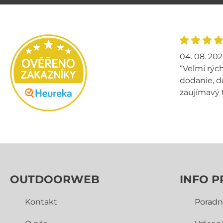
04. 08. 20
“Veľmi rých
dodanie, d
zaujímavý 
OUTDOORWEB
INFO P
Kontakt
Poradn