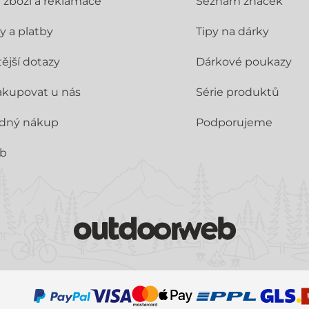
í zboží a reklamace
Seznam značek
y a platby
Tipy na dárky
ější dotazy
Dárkové poukazy
akupovat u nás
Série produktů
dný nákup
Podporujeme
ub