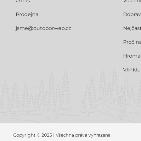
O nás
Vrácen
Prodejna
Doprav
jsme@outdoorweb.cz
Nejčast
Proč n
Hroma
VIP kl
Copyright © 2025 | Všechna práva vyhrazena.