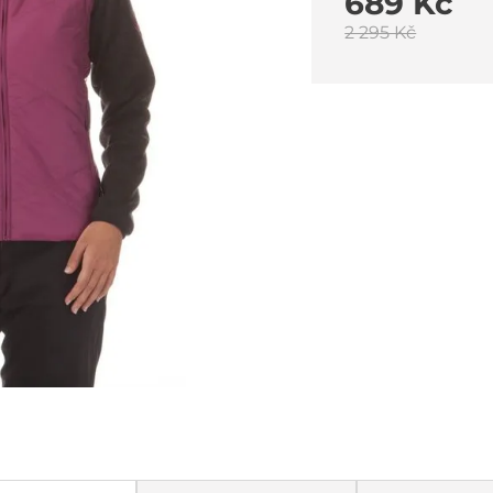
689 Kč
2 295 Kč