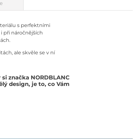
e
riálu s perfektními
i při náročnějších
tách.
ch, ale skvěle se v ní
rý si značka NORDBLANC
lý design, je to, co Vám