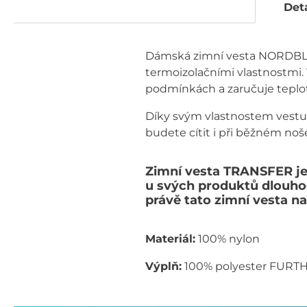
Deta
Dámská zimní vesta NORDBLA
termoizolačními vlastnostmi. 
podmínkách a zaručuje teplot
Díky svým vlastnostem vestu 
budete cítit i při běžném noš
Zimní vesta TRANSFER je
u svých produktů dlouhod
právě tato zimní vesta na
Materiál:
100% nylon
Výplň:
100% polyester FUR