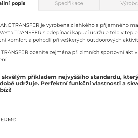
ilní popis
Specifikace
Výrobc
NC TRANSFER je vyrobena z lehkého a příjemného mate
Vesta TRANSFER s odepínací kapucí udržuje tělo v teple 
ní komfort a pohodlí při veškerých outdoorových aktivi
TRANSFER oceníte zejména při zimních sportovní aktivitá
ení.
 skvělým příkladem nejvyššího standardu, kte
obě udržuje. Perfektní funkční vlastnosti a skvě
bízí!
THERM®