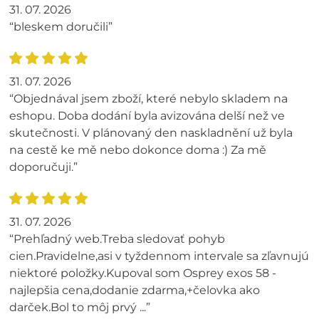
31. 07. 2026
“bleskem doručili”
31. 07. 2026
“Objednával jsem zboží, které nebylo skladem na
eshopu. Doba dodání byla avizována delší než ve
skutečnosti. V plánovaný den naskladnění už byla
na cestě ke mě nebo dokonce doma :) Za mě
doporučuji.”
31. 07. 2026
“Prehľadný web.Treba sledovať pohyb
cien.Pravidelne,asi v tyždennom intervale sa zľavnujú
niektoré položky.Kupoval som Osprey exos 58 -
najlepšia cena,dodanie zdarma,+čelovka ako
darček.Bol to môj prvý ...”