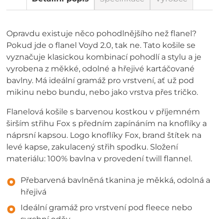
Opravdu existuje něco pohodlnějšího než flanel?
Pokud jde o flanel Voyd 2.0, tak ne. Tato košile se
vyznačuje klasickou kombinací pohodlí a stylu a je
vyrobena z měkké, odolné a hřejivé kartáčované
bavlny. Má ideální gramáž pro vrstvení, ať už pod
mikinu nebo bundu, nebo jako vrstva přes tričko.
Flanelová košile s barvenou kostkou v příjemném
širším střihu Fox s předním zapínáním na knoflíky a
náprsní kapsou. Logo knoflíky Fox, brand štítek na
levé kapse, zakulacený střih spodku. Složení
materiálu: 100% bavlna v provedení twill flannel.
Přebarvená bavlněná tkanina je měkká, odolná a
hřejivá
Ideální gramáž pro vrstvení pod fleece nebo