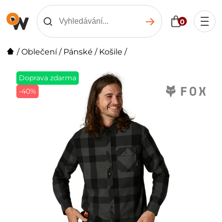
0
/
Oblečení
/
Pánské
/
Košile
/
Doprava zdarma
-40%