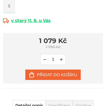
S
v úterý 11. 8. u Vás
1 079 Kč
1 799 Kč
PŘIDAT DO KOŠÍKU
Detailní popis
Specifikace
Výrobce