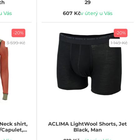
th
29
u Vás
607 Kč
v úterý u Vás
-20%
-20%
3 599 Kč
1 149 Kč
eck shirt,
ACLIMA
LightWool Shorts, Jet
/Capulet,
Black, Man