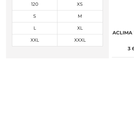
120
XS
S
M
L
XL
ACLIMA
XXL
XXXL
3 