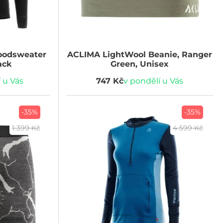
odsweater
ACLIMA
LightWool Beanie, Ranger
ack
Green, Unisex
 u Vás
747 Kč
v pondělí u Vás
-35%
-35%
1 399 Kč
4 599 Kč