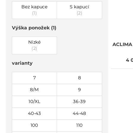
Bez kapuce
S kapucí
(1)
(2)
Výška ponožek
(1)
Nízké
ACLIMA
(2)
4 
varianty
7
8
8/M
9
10/XL
36-39
40-43
44-48
100
110