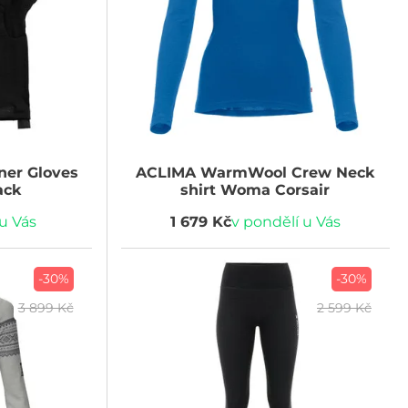
ner Gloves
ACLIMA
WarmWool Crew Neck
ack
shirt Woma Corsair
 u Vás
1 679 Kč
v pondělí u Vás
-30%
-30%
3 899 Kč
2 599 Kč