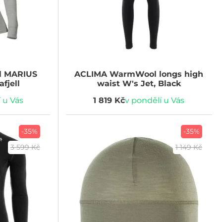
l MARIUS
ACLIMA
WarmWool longs high
fjell
waist W's Jet, Black
 u Vás
1 819 Kč
v pondělí u Vás
-35%
-35%
3 599 Kč
1 149 Kč