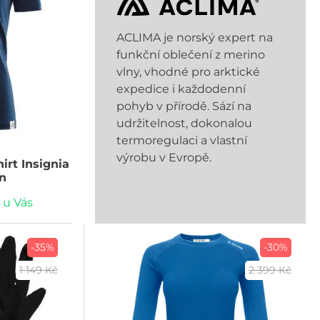
ACLIMA je norský expert na
funkční oblečení z merino
vlny, vhodné pro arktické
expedice i každodenní
pohyb v přírodě. Sází na
udržitelnost, dokonalou
termoregulaci a vlastní
výrobu v Evropě.
irt Insignia
n
 u Vás
-35%
-30%
1 149 Kč
2 399 Kč