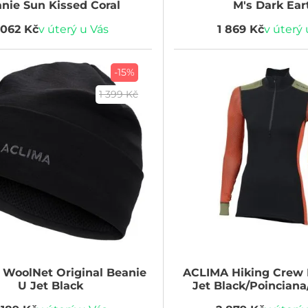
nie Sun Kissed Coral
M's Dark Ear
 062 Kč
v úterý u Vás
1 869 Kč
v úterý 
-15%
1 399 Kč
WoolNet Original Beanie
ACLIMA
Hiking Crew N
U Jet Black
Jet Black/Poinciana
Woman