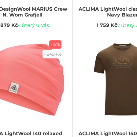
DesignWool MARIUS Crew
ACLIMA
LightWool clas
N, Wom Grafjell
Navy Blaze
 879 Kč
v úterý u Vás
1 759 Kč
v úterý 
-15%
1 249 Kč
A
LightWool 140 relaxed
ACLIMA
LightWool 140