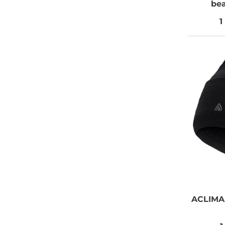
bea
1
ACLIMA