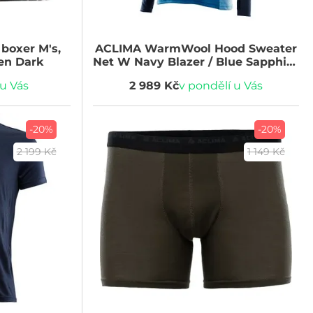
boxer M's,
ACLIMA
WarmWool Hood Sweater
en Dark
Net W Navy Blazer / Blue Sapphire
/ Azure Blue
 u Vás
2 989 Kč
v pondělí u Vás
-20%
-20%
2 199 Kč
1 149 Kč