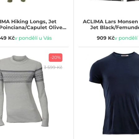
IMA
Hiking Longs, Jet
ACLIMA
Lars Monsen 
Poinciana/Capulet Olive
Jet Black/Femund
Woman
649 Kč
v pondělí u Vás
909 Kč
v pondělí
-20%
3 599 Kč