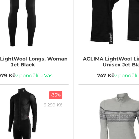
LightWool Longs, Woman
ACLIMA
LightWool Li
Jet Black
Unisex Jet Bl
079 Kč
v pondělí u Vás
747 Kč
v pondělí
-35%
6 299 Kč