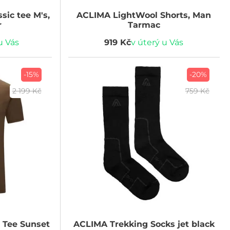
sic tee M's,
ACLIMA
LightWool Shorts, Man
r
Tarmac
u Vás
919 Kč
v úterý u Vás
-15%
-20%
2 199 Kč
759 Kč
 Tee Sunset
ACLIMA
Trekking Socks jet black