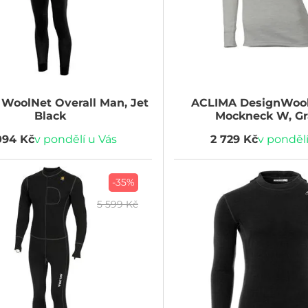
WoolNet Overall Man, Jet
ACLIMA
DesignWoo
Black
Mockneck W, Gra
094 Kč
v pondělí u Vás
2 729 Kč
v pondělí
-35%
5 599 Kč