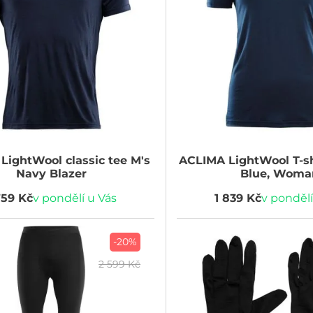
LightWool classic tee M's
ACLIMA
LightWool T-sh
Navy Blazer
Blue, Woma
759 Kč
v pondělí u Vás
1 839 Kč
v pondělí
-20%
2 599 Kč