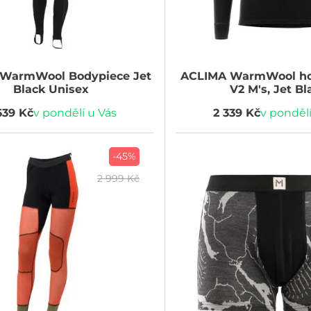
WarmWool Bodypiece Jet
ACLIMA
WarmWool ho
Black Unisex
V2 M's, Jet Bl
639 Kč
v pondělí u Vás
2 339 Kč
v pondělí
-45%
2 999 Kč