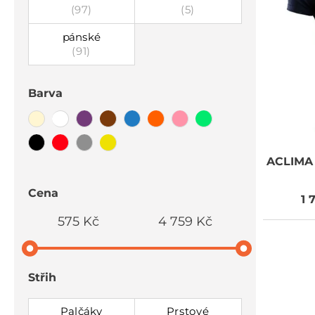
(97)
(5)
pánské
(91)
Barva
ACLIMA
Cena
1 
575 Kč
4 759 Kč
Střih
Palčáky
Prstové