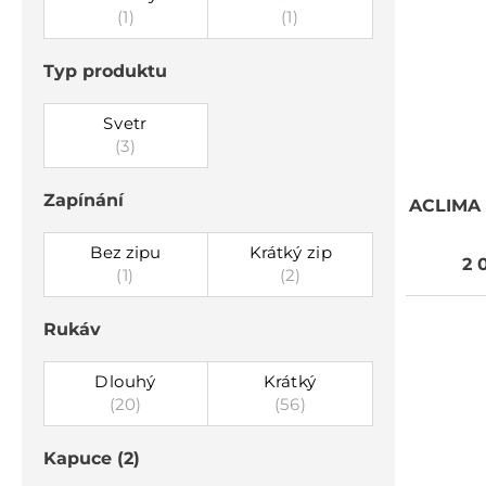
(1)
(1)
Typ produktu
Svetr
(3)
Zapínání
ACLIMA
Bez zipu
Krátký zip
2 
(1)
(2)
Rukáv
Dlouhý
Krátký
(20)
(56)
Kapuce
(2)