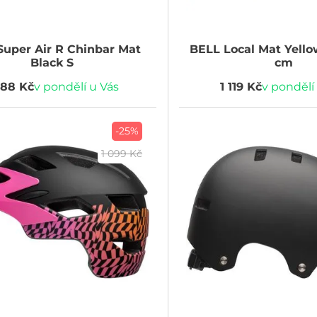
uper Air R Chinbar Mat
BELL
Local Mat Yellow
Black S
cm
688 Kč
v pondělí u Vás
1 119 Kč
v pondělí
-25%
1 099 Kč