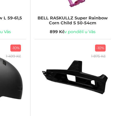
 L 59-61,5
BELL
RASKULLZ Super Rainbow
Corn Child S 50-54cm
 u Vás
899 Kč
v pondělí u Vás
-10%
-10%
1 499 Kč
1 875 Kč