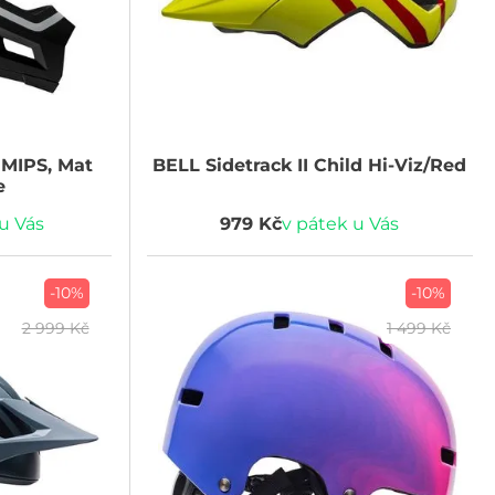
 MIPS, Mat
BELL
Sidetrack II Child Hi-Viz/Red
e
u Vás
979 Kč
v pátek u Vás
-10%
-10%
2 999 Kč
1 499 Kč