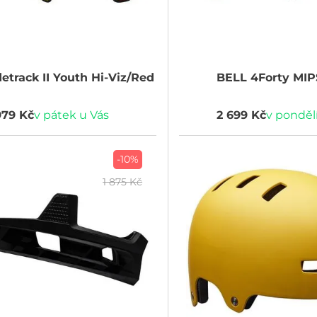
etrack II Youth Hi-Viz/Red
BELL
4Forty MIP
979 Kč
v pátek u Vás
2 699 Kč
v pondělí
-10%
1 875 Kč