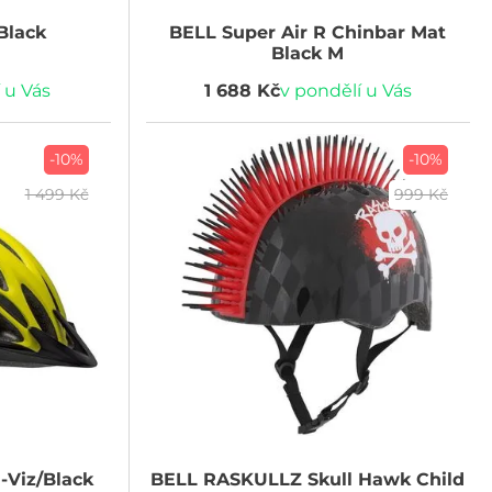
Black
BELL
Super Air R Chinbar Mat
Black M
 u Vás
1 688 Kč
v pondělí u Vás
-10%
-10%
1 499 Kč
999 Kč
-Viz/Black
BELL
RASKULLZ Skull Hawk Child