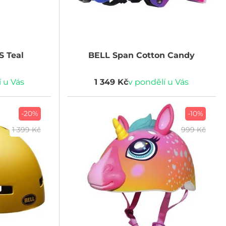
S Teal
BELL
Span Cotton Candy
 u Vás
1 349 Kč
v pondělí u Vás
-20%
-10%
1 399 Kč
999 Kč