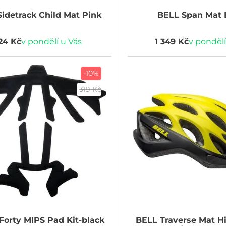
idetrack Child Mat Pink
BELL
Span Mat 
24 Kč
v pondělí u Vás
1 349 Kč
v pondělí
-10%
319 Kč
Forty MIPS Pad Kit-black
BELL
Traverse Mat Hi