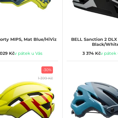
orty MIPS, Mat Blue/HiViz
BELL
Sanction 2 DLX
Black/Whit
 029 Kč
v pátek u Vás
3 374 Kč
v pátek 
-30%
1 399 Kč