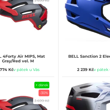
3 699 Kč
L
4Forty Air MIPS, Mat
BELL
Sanction 2 Elec
Gray/Red vel. M
 774 Kč
v pátek u Vás
2 239 Kč
v pátek 
+ dárek
-30%
3 699 Kč