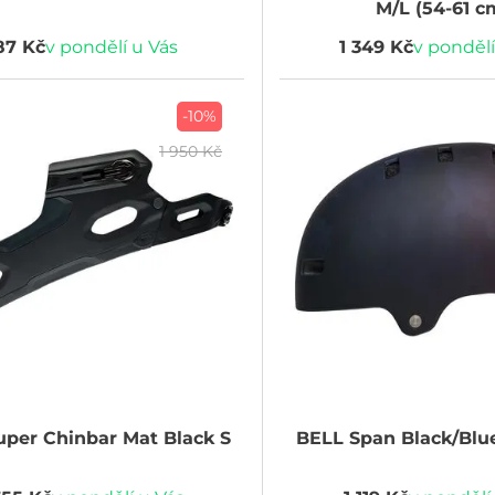
M/L (54-61 c
87 Kč
v pondělí u Vás
1 349 Kč
v pondělí
-10%
1 950 Kč
per Chinbar Mat Black S
BELL
Span Black/Blu