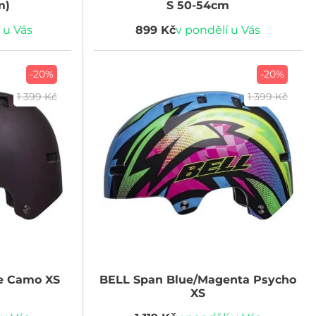
m)
S 50-54cm
 u Vás
899 Kč
v pondělí u Vás
-20%
-20%
1 399 Kč
1 399 Kč
e Camo XS
BELL
Span Blue/Magenta Psycho
XS