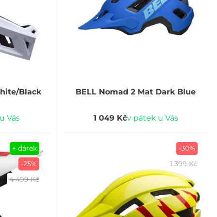
hite/Black
BELL
Nomad 2 Mat Dark Blue
 u Vás
1 049 Kč
v pátek u Vás
+ dárek
-30%
-25%
1 399 Kč
4 499 Kč