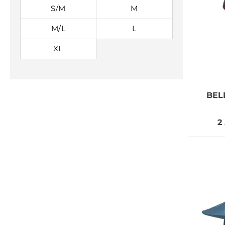
S/M
M
M/L
L
XL
BEL
2