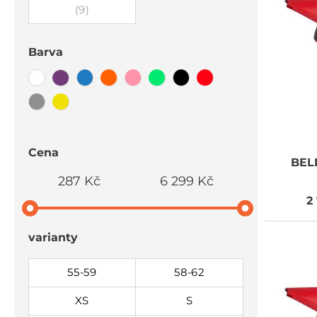
(9)
Barva
Cena
BEL
287 Kč
6 299 Kč
2
varianty
55-59
58-62
XS
S