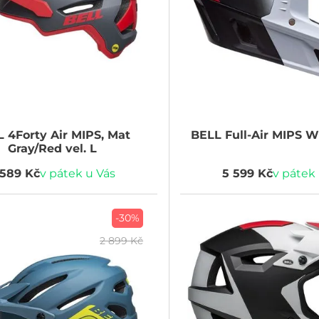
L
4Forty Air MIPS, Mat
BELL
Full-Air MIPS W
Gray/Red vel. L
 589 Kč
v pátek u Vás
5 599 Kč
v pátek
-30%
2 899 Kč