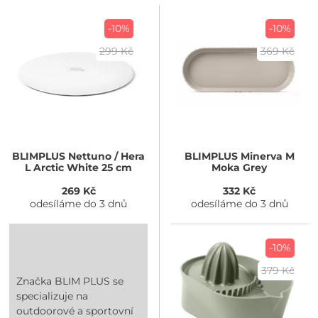
-10%
-10%
299 Kč
369 Kč
BLIMPLUS
Nettuno / Hera
BLIMPLUS
Minerva M
L Arctic White 25 cm
Moka Grey
269 Kč
332 Kč
odesíláme do 3 dnů
odesíláme do 3 dnů
-10%
379 Kč
Značka BLIM PLUS se
specializuje na
outdoorové a sportovní