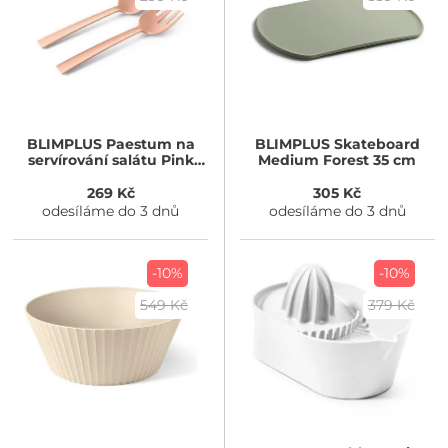
BLIMPLUS
Paestum na
BLIMPLUS
Skateboard
servírování salátu Pink
Medium Forest 35 cm
Sand
269 Kč
305 Kč
odesíláme do 3 dnů
odesíláme do 3 dnů
-10%
-10%
549 Kč
379 Kč