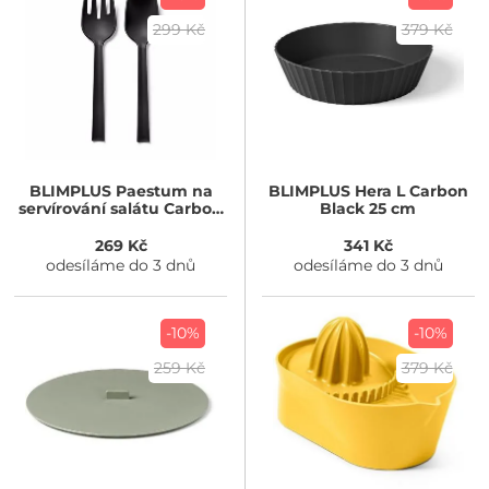
299 Kč
379 Kč
BLIMPLUS
Paestum na
BLIMPLUS
Hera L Carbon
servírování salátu Carbon
Black 25 cm
Black
269 Kč
341 Kč
odesíláme do 3 dnů
odesíláme do 3 dnů
-10%
-10%
259 Kč
379 Kč