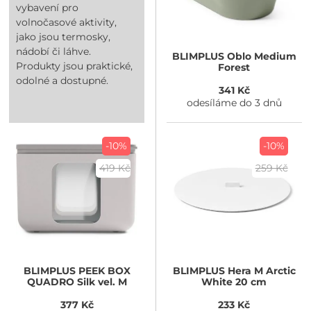
vybavení pro
volnočasové aktivity,
jako jsou termosky,
nádobí či láhve.
BLIMPLUS
Oblo Medium
Produkty jsou praktické,
Forest
odolné a dostupné.
341 Kč
odesíláme do 3 dnů
-10%
-10%
419 Kč
259 Kč
BLIMPLUS
PEEK BOX
BLIMPLUS
Hera M Arctic
QUADRO Silk vel. M
White 20 cm
377 Kč
233 Kč