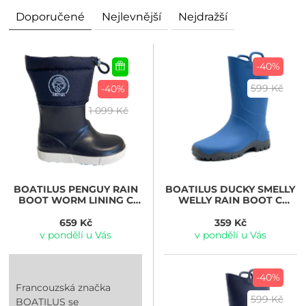
Doporučené
Nejlevnější
Nejdražší
-40%
599 Kč
-40%
1 099 Kč
BOATILUS
PENGUY RAIN
BOATILUS
DUCKY SMELLY
BOOT WORM LINING C
WELLY RAIN BOOT C
navy
cobalt/grey
659 Kč
359 Kč
v pondělí u Vás
v pondělí u Vás
-40%
Francouzská značka
599 Kč
BOATILUS se