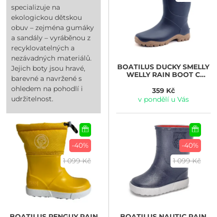
specializuje na
ekologickou dětskou
obuv – zejména gumáky
a sandály – vyráběnou z
recyklovatelných a
nezávadných materiálů.
BOATILUS
DUCKY SMELLY
Jejich boty jsou hravé,
WELLY RAIN BOOT C
barevné a navržené s
navy/beige
ohledem na pohodlí i
359 Kč
udržitelnost.
v pondělí u Vás
-40%
-40%
1 099 Kč
1 099 Kč
BOATILUS
PENGUY RAIN
BOATILUS
NAUTIC RAIN