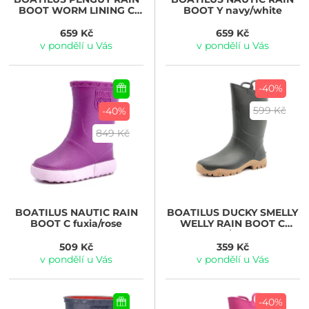
BOOT WORM LINING C
BOOT Y navy/white
yellow
659 Kč
659 Kč
v pondělí u Vás
v pondělí u Vás
-40%
599 Kč
-40%
849 Kč
BOATILUS
NAUTIC RAIN
BOATILUS
DUCKY SMELLY
BOOT C fuxia/rose
WELLY RAIN BOOT C
kaki/beige
509 Kč
359 Kč
v pondělí u Vás
v pondělí u Vás
-40%