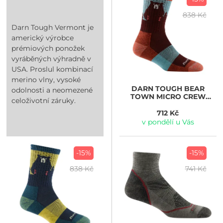
838 Kč
Darn Tough Vermont je
americký výrobce
prémiových ponožek
vyráběných výhradně v
USA. Proslul kombinací
merino vlny, vysoké
DARN TOUGH
BEAR
odolnosti a neomezené
TOWN MICRO CREW
celoživotní záruky.
LIGHTWEIGHT WITH
CUSHION, burgundy
712 Kč
v pondělí u Vás
-15%
-15%
838 Kč
741 Kč