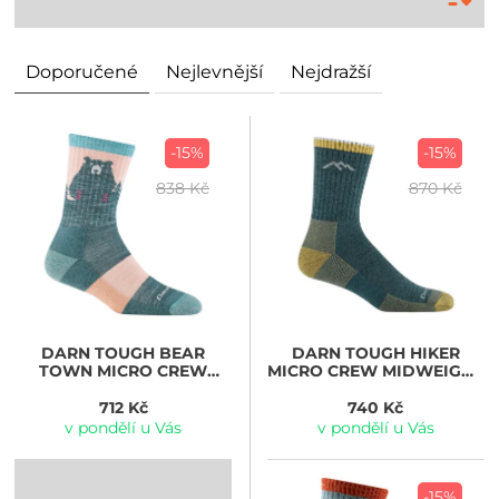
Doporučené
Nejlevnější
Nejdražší
-15%
-15%
838 Kč
870 Kč
DARN TOUGH
BEAR
DARN TOUGH
HIKER
TOWN MICRO CREW
MICRO CREW MIDWEIGHT
LIGHTWEIGHT WITH
WITH CUSHION, spruce
CUSHION, quartz
712 Kč
740 Kč
v pondělí u Vás
v pondělí u Vás
-15%