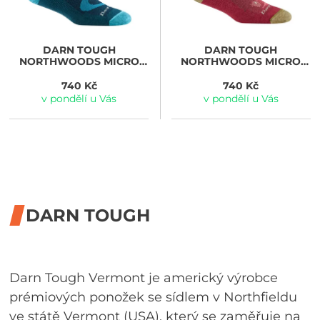
DARN TOUGH
DARN TOUGH
NORTHWOODS MICRO
NORTHWOODS MICRO
CREW MIDWEIGHT WITH
CREW MIDWEIGHT WITH
CUSHION, dark teal
CUSHION, cranberry
740 Kč
740 Kč
v pondělí u Vás
v pondělí u Vás
DARN TOUGH
Darn Tough Vermont je americký výrobce
prémiových ponožek se sídlem v Northfieldu
ve státě Vermont (USA), který se zaměřuje na