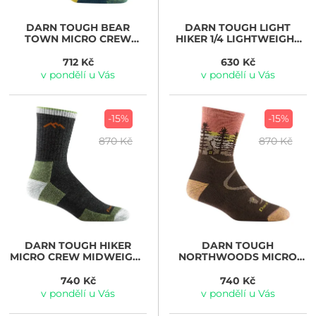
DARN TOUGH
BEAR
DARN TOUGH
LIGHT
TOWN MICRO CREW
HIKER 1/4 LIGHTWEIGHT
LIGHTWEIGHT WITH
WITH CUSHION, taupe
CUSHION, dark teal
712 Kč
630 Kč
v pondělí u Vás
v pondělí u Vás
-15%
-15%
870 Kč
870 Kč
DARN TOUGH
HIKER
DARN TOUGH
MICRO CREW MIDWEIGHT
NORTHWOODS MICRO
WITH CUSHION, lime
CREW MIDWEIGHT WITH
CUSHION, earth
740 Kč
740 Kč
v pondělí u Vás
v pondělí u Vás