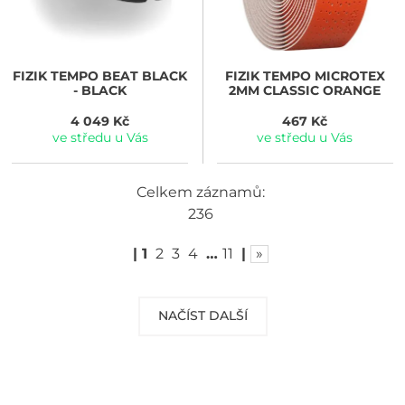
FIZIK
TEMPO BEAT BLACK
FIZIK
TEMPO MICROTEX
- BLACK
2MM CLASSIC ORANGE
4 049 Kč
467 Kč
ve středu u Vás
ve středu u Vás
Celkem záznamů:
236
|
1
2
3
4
…
11
|
»
NAČÍST DALŠÍ