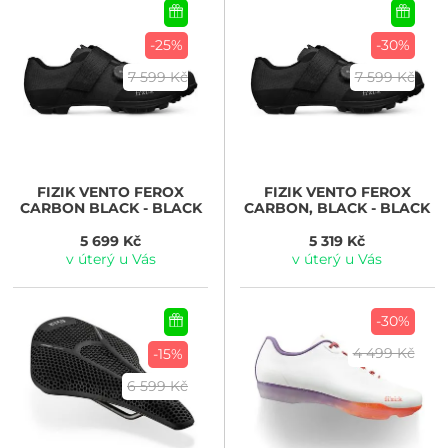
-25%
-30%
7 599 Kč
7 599 Kč
FIZIK
VENTO FEROX
FIZIK
VENTO FEROX
CARBON BLACK - BLACK
CARBON, BLACK - BLACK
5 699 Kč
5 319 Kč
v úterý u Vás
v úterý u Vás
-30%
4 499 Kč
-15%
6 599 Kč