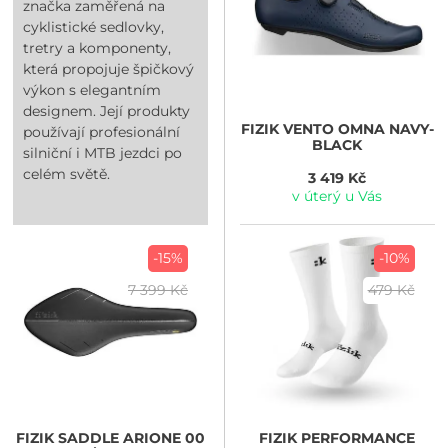
značka zaměřená na
cyklistické sedlovky,
tretry a komponenty,
která propojuje špičkový
výkon s elegantním
designem. Její produkty
FIZIK
VENTO OMNA NAVY-
používají profesionální
BLACK
silniční i MTB jezdci po
celém světě.
3 419 Kč
v úterý u Vás
-15%
-10%
7 399 Kč
479 Kč
FIZIK
SADDLE ARIONE 00
FIZIK
PERFORMANCE