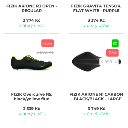
FIZIK
ARIONE R3 OPEN -
FIZIK
GRAVITA TENSOR,
REGULAR
FLAT WHITE - PURPLE
2 774 Kč
3 374 Kč
v úterý u Vás
v úterý u Vás
-35%
3 599 Kč
-25%
4 999 Kč
FIZIK
Overcurve R5,
FIZIK
ARIONE R1 CARBON
black/yellow fluo
- BLACK/BLACK - LARGE
2 339 Kč
3 749 Kč
v úterý u Vás
v úterý u Vás