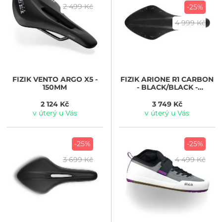
2 499 Kč
-25%
4 999 Kč
FIZIK
VENTO ARGO X5 -
FIZIK
ARIONE R1 CARBON
150MM
- BLACK/BLACK -
REGULAR
2 124 Kč
3 749 Kč
v úterý u Vás
v úterý u Vás
-25%
-25%
3 699 Kč
4 499 Kč