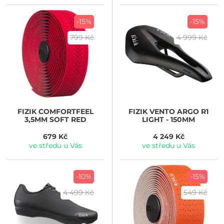
-15%
-15%
799 Kč
4 999 Kč
FIZIK
COMFORTFEEL
FIZIK
VENTO ARGO R1
3,5MM SOFT RED
LIGHT - 150MM
679 Kč
4 249 Kč
ve středu u Vás
ve středu u Vás
-10%
-15%
4 499 Kč
549 Kč