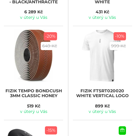
- BLACK/ANTHRACITE
WHITE
6 289 Kč
431 Kč
v úterý u Vás
v úterý u Vás
-20%
-10%
649 Kč
999 Kč
FIZIK
TEMPO BONDCUSH
FIZIK
FTSRT020020
3MM CLASSIC HONEY
WHITE VERTICAL LOGO
519 Kč
899 Kč
v úterý u Vás
v úterý u Vás
-15%