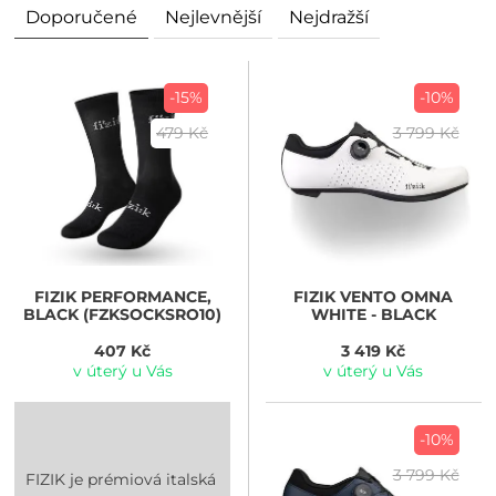
Doporučené
Nejlevnější
Nejdražší
-15%
-10%
479 Kč
3 799 Kč
FIZIK
PERFORMANCE,
FIZIK
VENTO OMNA
BLACK (FZKSOCKSRO10)
WHITE - BLACK
407 Kč
3 419 Kč
v úterý u Vás
v úterý u Vás
-10%
3 799 Kč
FIZIK je prémiová italská