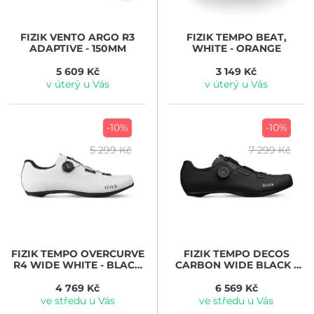
FIZIK
VENTO ARGO R3
FIZIK
TEMPO BEAT,
ADAPTIVE - 150MM
WHITE - ORANGE
5 609 Kč
3 149 Kč
v úterý u Vás
v úterý u Vás
-10%
-10%
5 299 Kč
7 299 Kč
FIZIK
TEMPO OVERCURVE
FIZIK
TEMPO DECOS
R4 WIDE WHITE - BLACK
CARBON WIDE BLACK -
(TPR4OXW1K2010)
BLACK (TPR2BMW1C1010)
4 769 Kč
6 569 Kč
ve středu u Vás
ve středu u Vás