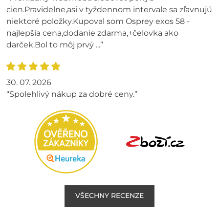
cien.Pravidelne,asi v tyždennom intervale sa zľavnujú
niektoré položky.Kupoval som Osprey exos 58 -
najlepšia cena,dodanie zdarma,+čelovka ako
darček.Bol to môj prvý ...”
30. 07. 2026
“Spolehlivý nákup za dobré ceny.”
VŠECHNY RECENZE