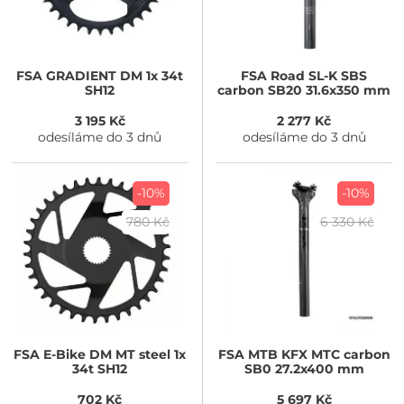
FSA
GRADIENT DM 1x 34t
FSA
Road SL-K SBS
SH12
carbon SB20 31.6x350 mm
3 195 Kč
2 277 Kč
odesíláme do 3 dnů
odesíláme do 3 dnů
-10%
-10%
780 Kč
6 330 Kč
FSA
E-Bike DM MT steel 1x
FSA
MTB KFX MTC carbon
34t SH12
SB0 27.2x400 mm
702 Kč
5 697 Kč