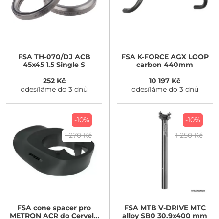
FSA
TH-070/DJ ACB
FSA
K-FORCE AGX LOOP
45x45 1.5 Single S
carbon 440mm
252 Kč
10 197 Kč
odesíláme do 3 dnů
odesíláme do 3 dnů
-10%
-10%
1 270 Kč
1 250 Kč
FSA
cone spacer pro
FSA
MTB V-DRIVE MTC
METRON ACR do Cervelo
alloy SB0 30.9x400 mm