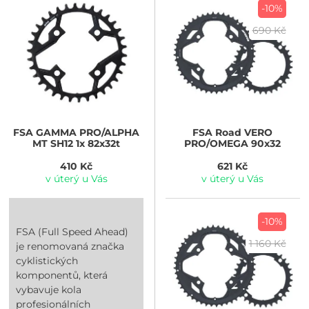
-10%
690 Kč
FSA
GAMMA PRO/ALPHA
FSA
Road VERO
MT SH12 1x 82x32t
PRO/OMEGA 90x32
410 Kč
621 Kč
v úterý u Vás
v úterý u Vás
-10%
FSA (Full Speed Ahead)
1 160 Kč
je renomovaná značka
cyklistických
komponentů, která
vybavuje kola
profesionálních