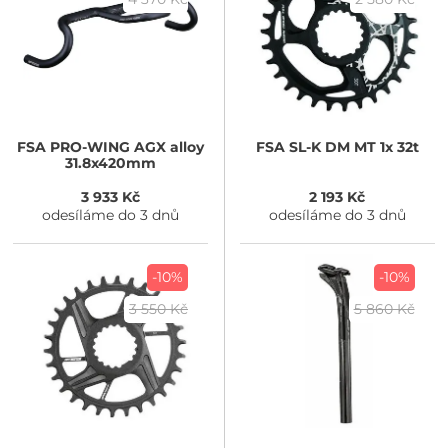
FSA
PRO-WING AGX alloy
FSA
SL-K DM MT 1x 32t
31.8x420mm
3 933 Kč
2 193 Kč
odesíláme do 3 dnů
odesíláme do 3 dnů
-10%
-10%
3 550 Kč
5 860 Kč