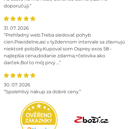
doporučuji.”
31. 07. 2026
“Prehľadný web.Treba sledovať pohyb
cien.Pravidelne,asi v tyždennom intervale sa zľavnujú
niektoré položky.Kupoval som Osprey exos 58 -
najlepšia cena,dodanie zdarma,+čelovka ako
darček.Bol to môj prvý ...”
30. 07. 2026
“Spolehlivý nákup za dobré ceny.”