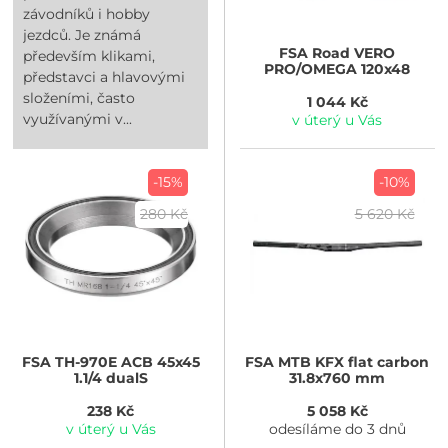
závodníků i hobby
jezdců. Je známá
FSA
Road VERO
především klikami,
PRO/OMEGA 120x48
představci a hlavovými
složeními, často
1 044 Kč
využívanými v...
v úterý u Vás
-15%
-10%
280 Kč
5 620 Kč
FSA
TH-970E ACB 45x45
FSA
MTB KFX flat carbon
1.1/4 dualS
31.8x760 mm
238 Kč
5 058 Kč
v úterý u Vás
odesíláme do 3 dnů