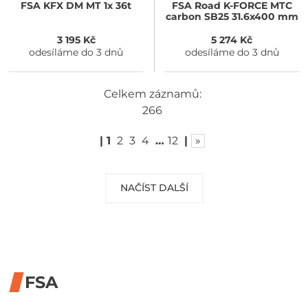
FSA
KFX DM MT 1x 36t
FSA
Road K-FORCE MTC
carbon SB25 31.6x400 mm
3 195 Kč
5 274 Kč
odesíláme do 3 dnů
odesíláme do 3 dnů
Celkem záznamů:
266
|
1
2
3
4
…
12
|
»
NAČÍST DALŠÍ
FSA