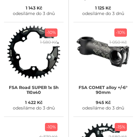
Caledonia
1 143 Kč
1 125 Kč
odesíláme do 3 dnů
odesíláme do 3 dnů
-10%
-10%
1 580 Kč
1 050 Kč
FSA
Road SUPER 1x 5h
FSA
COMET alloy +/-6°
110x40
90mm
1 422 Kč
945 Kč
odesíláme do 3 dnů
odesíláme do 3 dnů
-10%
-15%
4 370 Kč
2 580 Kč