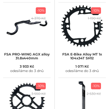
-10%
-10%
4 370 Kč
1 190 Kč
FSA
PRO-WING AGX alloy
FSA
E-Bike Alloy MT 1x
31.8x440mm
104x34T SH12
3 933 Kč
1 071 Kč
odesíláme do 3 dnů
odesíláme do 3 dnů
-10%
-10%
3 550 Kč
2 530 Kč