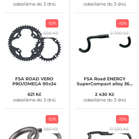
odesíláme do 3 dnů
odesíláme do 3 dnů
-10%
-10%
690 Kč
2 700 Kč
FSA
ROAD VERO
FSA
Road ENERGY
PRO/OMEGA 90x34
SuperCompact alloy 360
mm
621 Kč
2 430 Kč
odesíláme do 3 dnů
odesíláme do 3 dnů
-10%
-10%
280 Kč
11 330 Kč