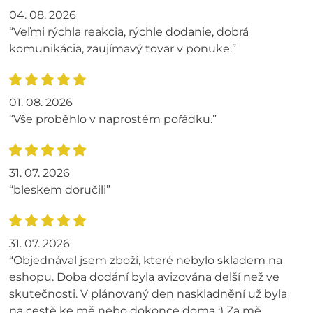
04. 08. 2026
“Veľmi rýchla reakcia, rýchle dodanie, dobrá
komunikácia, zaujímavý tovar v ponuke.”
01. 08. 2026
“Vše proběhlo v naprostém pořádku.”
31. 07. 2026
“bleskem doručili”
31. 07. 2026
“Objednával jsem zboží, které nebylo skladem na
eshopu. Doba dodání byla avizována delší než ve
skutečnosti. V plánovaný den naskladnění už byla
na cestě ke mě nebo dokonce doma :) Za mě