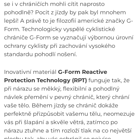
se i v chráničích mohli cítit naprosto
pohodlně? Pocit z jízdy by pak byl mnohem
lepší! A právě to je filozofií americké značky G-
Form. Technologicky vyspělé cyklistické
chrániče G-Form se vyznačují výbornou úrovní
ochrany cyklisty při zachování vysokého
standardu pohodlí nošení.
Inovativní materiál
G-Form Reactive
Protection Technology (RPT)
funguje tak, že
při nárazu se měkký, flexibilní a pohodlný
návlek přemění v pevný chránič, který chrání
vaše tělo. Během jízdy se chránič dokáže
perfektně přizpůsobit vašemu tělu, neomezuje
vás při šlapání a skvěle větrá, zatímco po
nárazu ztuhne a tím rozloží tlak na co největší
plochu tak, aby vás ochránil co nejvíce.