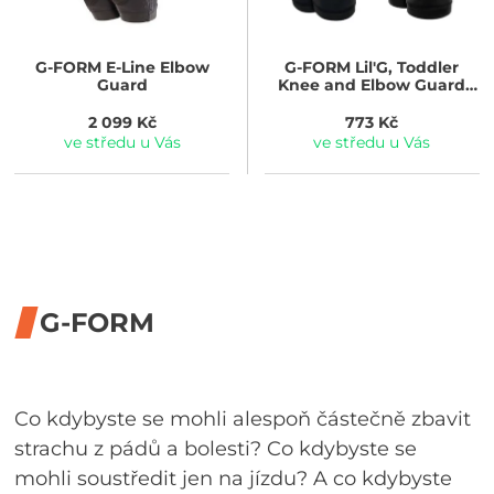
G-FORM
E-Line Elbow
G-FORM
Lil'G, Toddler
Guard
Knee and Elbow Guard
black
2 099 Kč
773 Kč
ve středu u Vás
ve středu u Vás
G-FORM
Co kdybyste se mohli alespoň částečně zbavit
strachu z pádů a bolesti? Co kdybyste se
mohli soustředit jen na jízdu? A co kdybyste