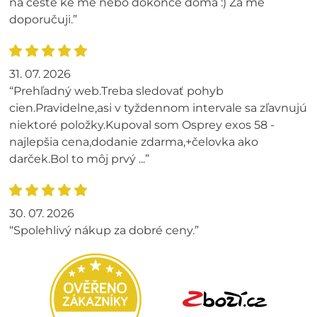
na cestě ke mě nebo dokonce doma :) Za mě
doporučuji.”
31. 07. 2026
“Prehľadný web.Treba sledovať pohyb
cien.Pravidelne,asi v tyždennom intervale sa zľavnujú
niektoré položky.Kupoval som Osprey exos 58 -
najlepšia cena,dodanie zdarma,+čelovka ako
darček.Bol to môj prvý ...”
30. 07. 2026
“Spolehlivý nákup za dobré ceny.”