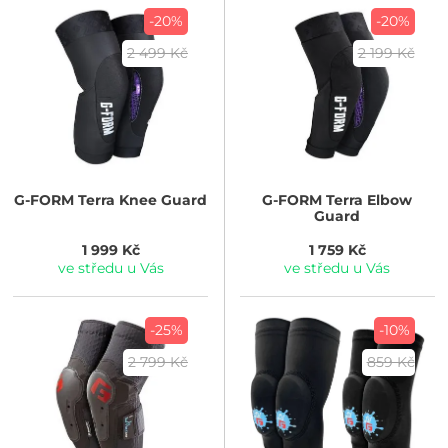
-20%
-20%
2 499 Kč
2 199 Kč
G-FORM
Terra Knee Guard
G-FORM
Terra Elbow
Guard
1 999 Kč
1 759 Kč
ve středu u Vás
ve středu u Vás
-25%
-10%
2 799 Kč
859 Kč