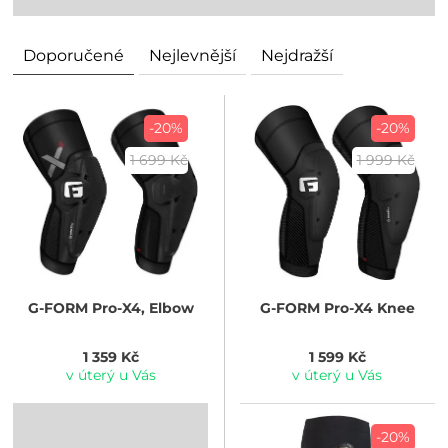
Doporučené
Nejlevnější
Nejdražší
-20%
-20%
1 699 Kč
1 999 Kč
G-FORM
Pro-X4, Elbow
G-FORM
Pro-X4 Knee
1 359 Kč
1 599 Kč
v úterý u Vás
v úterý u Vás
-20%