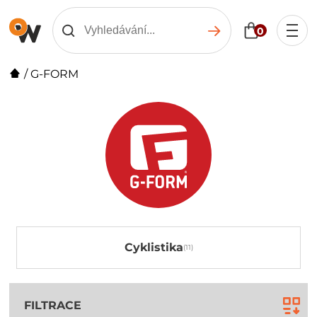
0
/
G-FORM
Cyklistika
FILTRACE