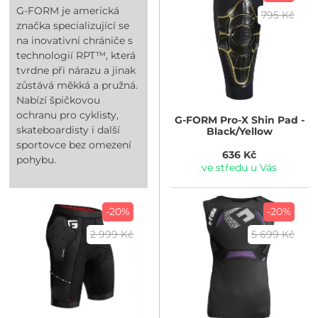
G-FORM je americká
795 Kč
značka specializující se
na inovativní chrániče s
technologií RPT™, která
tvrdne při nárazu a jinak
zůstává měkká a pružná.
Nabízí špičkovou
ochranu pro cyklisty,
G-FORM
Pro-X Shin Pad -
skateboardisty i další
Black/Yellow
sportovce bez omezení
636 Kč
pohybu.
ve středu u Vás
-20%
-20%
2 999 Kč
5 699 Kč