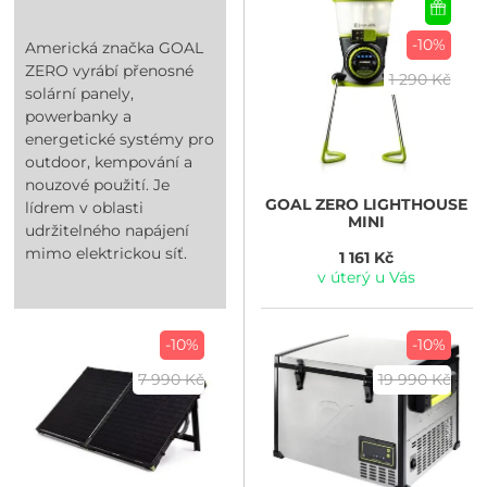
-10%
Americká značka GOAL
ZERO vyrábí přenosné
1 290 Kč
solární panely,
powerbanky a
energetické systémy pro
outdoor, kempování a
nouzové použití. Je
GOAL ZERO
LIGHTHOUSE
lídrem v oblasti
MINI
udržitelného napájení
mimo elektrickou síť.
1 161 Kč
v úterý u Vás
-10%
-10%
7 990 Kč
19 990 Kč