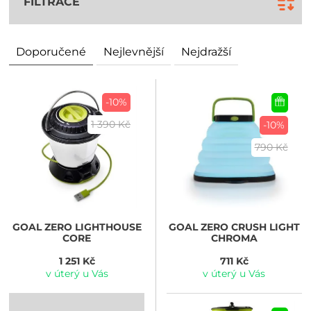
FILTRACE
Doporučené
Nejlevnější
Nejdražší
-10%
1 390 Kč
-10%
790 Kč
GOAL ZERO
LIGHTHOUSE
GOAL ZERO
CRUSH LIGHT
CORE
CHROMA
1 251 Kč
711 Kč
v úterý u Vás
v úterý u Vás